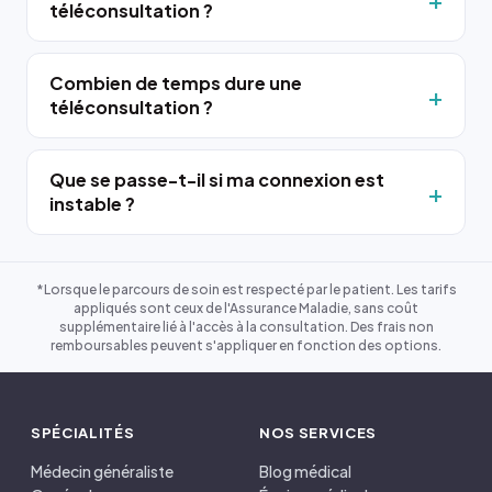
téléconsultation ?
Combien de temps dure une
téléconsultation ?
Que se passe-t-il si ma connexion est
instable ?
*Lorsque le parcours de soin est respecté par le patient. Les tarifs
appliqués sont ceux de l'Assurance Maladie, sans coût
supplémentaire lié à l'accès à la consultation. Des frais non
remboursables peuvent s'appliquer en fonction des options.
SPÉCIALITÉS
NOS SERVICES
Médecin généraliste
Blog médical