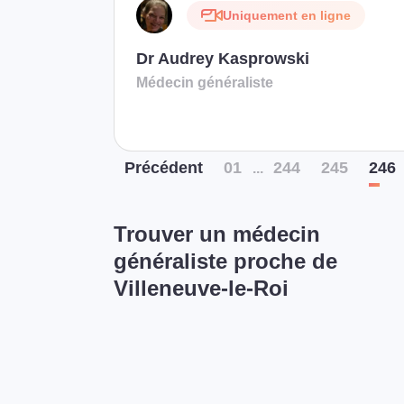
Uniquement en ligne
Dr Audrey Kasprowski
Médecin généraliste
Préc
édent
01
244
245
246
...
Trouver un médecin
généraliste proche de
Villeneuve-le-Roi