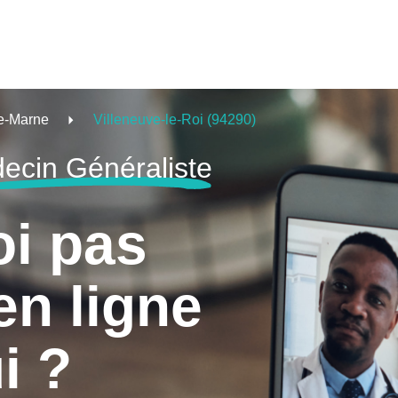
e-Marne
Villeneuve-le-Roi (94290)
ecin Généraliste
oi pas
en ligne
i ?