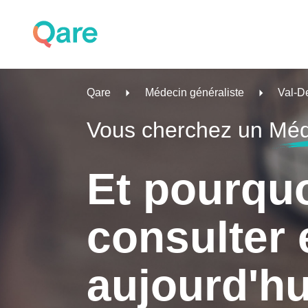
Qare
Médecin généraliste
Val-D
Vous cherchez un
Méd
Et pourqu
consulter 
aujourd'hu