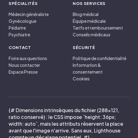
SPÉCIALITÉS
NOS SERVICES
Médecin généraliste
Blog médical
Gynécologue
Équipe médicale
Pédiatre
Tarifs et remboursement
Psychiatre
Conseils médicaux
CONTACT
SÉCURITÉ
Foire aux questions
Politique de confidentialité
Nous contacter
Information &
Espace Presse
consentement
Cookies
{# Dimensions intrinsèques du fichier (288×121,
ratio conservé) : le CSS impose `height: 36px;
width: auto`, mais les attributs réservent la place
avant que l'image n'arrive. Sans eux, Lighthouse
compte un décalage potentiel. #}