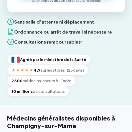
ou choisissez un autre créneau ci-dessous
Sans salle d'attente ni déplacement.
Ordonnance ou arrêt de travail si nécessaire
Consultations remboursables
*
Agréé par le ministère de la Santé
★★★★★
4,9
sur les stores (125k avis)
2 500
médecins inscrits à l'Ordre
10 millions
de consultations
Médecins généralistes disponibles à
Champigny-sur-Marne