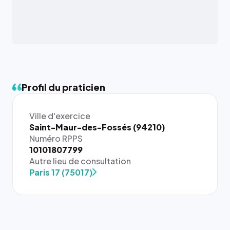
Profil du praticien
Ville d'exercice
Saint-Maur-des-Fossés (94210)
Numéro RPPS
{# 40×40
10101807799
: la taille
Autre lieu de consultation
rendue par
Paris 17 (75017)
`.profile-
picture`,
et un
rapport 1:1
qui reste