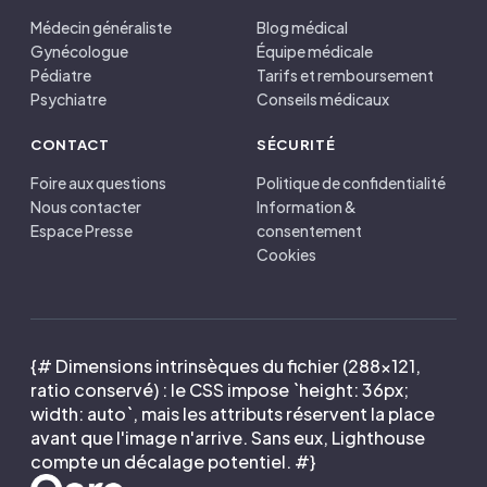
Médecin généraliste
Blog médical
Gynécologue
Équipe médicale
Pédiatre
Tarifs et remboursement
Psychiatre
Conseils médicaux
CONTACT
SÉCURITÉ
Foire aux questions
Politique de confidentialité
Nous contacter
Information &
Espace Presse
consentement
Cookies
{# Dimensions intrinsèques du fichier (288×121,
ratio conservé) : le CSS impose `height: 36px;
width: auto`, mais les attributs réservent la place
avant que l'image n'arrive. Sans eux, Lighthouse
compte un décalage potentiel. #}