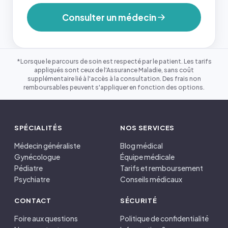
Consulter un médecin
*Lorsque le parcours de soin est respecté par le patient. Les tarifs
appliqués sont ceux de l'Assurance Maladie, sans coût
supplémentaire lié à l'accès à la consultation. Des frais non
remboursables peuvent s'appliquer en fonction des options.
SPÉCIALITÉS
NOS SERVICES
Médecin généraliste
Blog médical
Gynécologue
Équipe médicale
Pédiatre
Tarifs et remboursement
Psychiatre
Conseils médicaux
CONTACT
SÉCURITÉ
Foire aux questions
Politique de confidentialité