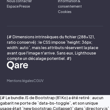
Nous contacter
Information &
Espace Presse
consentement
Cookies
{# Dimensions intrinsèques du fichier (288×121,
ratio conservé) : le CSS impose `height: 36px;
width: auto`, mais les attributs réservent la place
avant que l'image n'arrive. Sans eux, Lighthouse
compte un décalage potentiel. #}
Mentions légales
CGUV
{# Le bundle JS de Bootstrap (81 Ko) a été retiré : aucun
gabarit ne porte de `data-bs-toggle`, et son unique
usage était `new bootstrap.Collapse()` dans `directory.js`