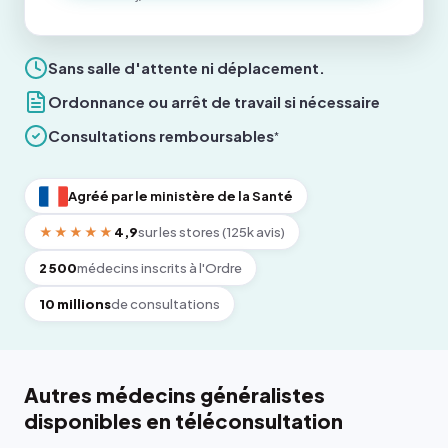
Sans salle d'attente ni déplacement.
Ordonnance ou arrêt de travail si nécessaire
Consultations remboursables
*
Agréé par le ministère de la Santé
★★★★★
4,9
sur les stores (125k avis)
2 500
médecins inscrits à l'Ordre
10 millions
de consultations
Autres médecins généralistes
disponibles en téléconsultation