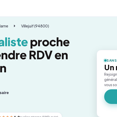
Marne
Villejuif (94800)
liste
proche
rendre RDV en
SANS
on
Un 
Rejoign
général
vous s
saire