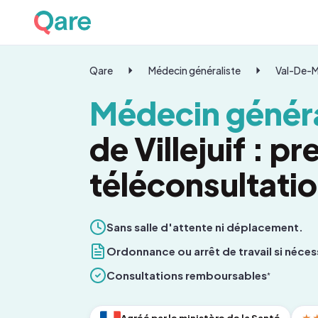
Qare
Médecin généraliste
Val-De-
Médecin généra
de Villejuif : p
téléconsultati
Sans salle d'attente ni déplacement.
Ordonnance ou arrêt de travail si néces
Consultations remboursables
*