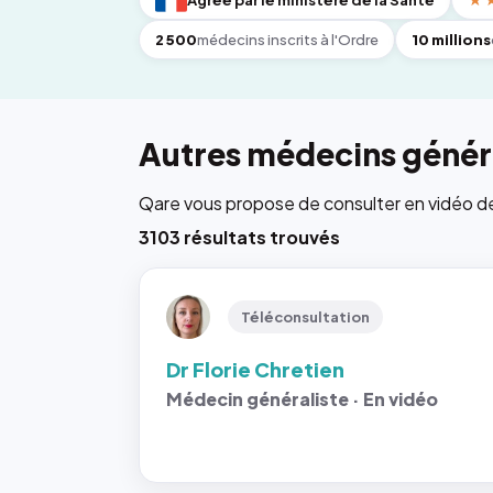
Agréé par le ministère de la Santé
★
2 500
médecins inscrits à l'Ordre
10 millions
Autres médecins généra
Qare vous propose de consulter en vidéo de 6
3103 résultats trouvés
Téléconsultation
Dr Florie Chretien
Médecin généraliste · En vidéo