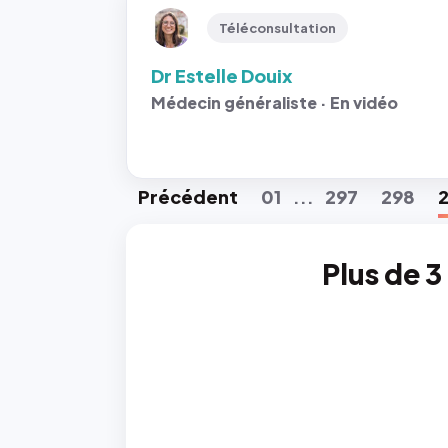
Téléconsultation
Dr Estelle Douix
Médecin généraliste · En vidéo
Préc
édent
01
297
298
...
Plus de 3