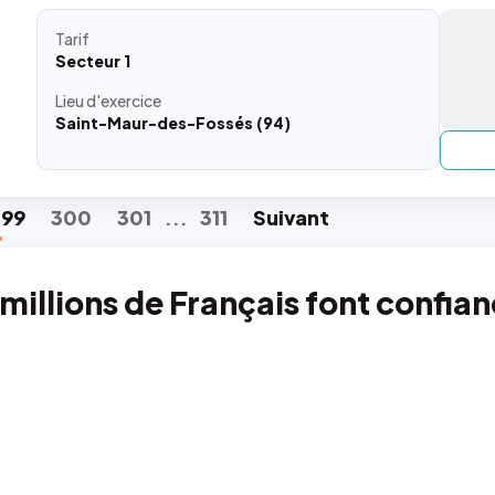
Tarif
Secteur 1
Lieu
d'exercice
Saint-Maur-des-Fossés (94)
299
300
301
311
Suiv
ant
...
 millions de Français font confia