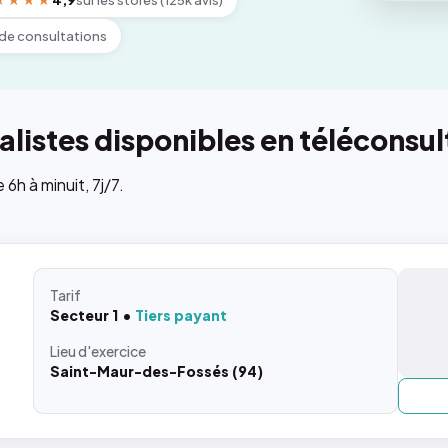
★★★★
4,9
sur les stores (125k avis)
de consultations
listes disponibles en téléconsul
h à minuit, 7j/7.
Tarif
Secteur 1
Tiers payant
Lieu
d'exercice
Saint-Maur-des-Fossés (94)