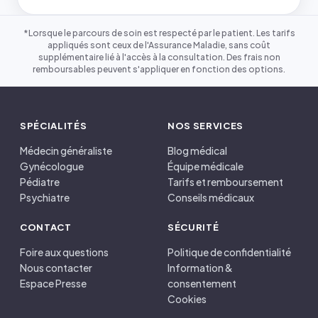
*Lorsque le parcours de soin est respecté par le patient. Les tarifs
appliqués sont ceux de l'Assurance Maladie, sans coût
supplémentaire lié à l'accès à la consultation. Des frais non
remboursables peuvent s'appliquer en fonction des options.
SPÉCIALITÉS
NOS SERVICES
Médecin généraliste
Blog médical
Gynécologue
Équipe médicale
Pédiatre
Tarifs et remboursement
Psychiatre
Conseils médicaux
CONTACT
SÉCURITÉ
Foire aux questions
Politique de confidentialité
Nous contacter
Information &
Espace Presse
consentement
Cookies