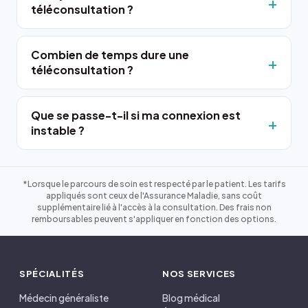
téléconsultation ?
Combien de temps dure une
téléconsultation ?
Que se passe-t-il si ma connexion est
instable ?
*Lorsque le parcours de soin est respecté par le patient. Les tarifs
appliqués sont ceux de l'Assurance Maladie, sans coût
supplémentaire lié à l'accès à la consultation. Des frais non
remboursables peuvent s'appliquer en fonction des options.
SPÉCIALITÉS
NOS SERVICES
Médecin généraliste
Blog médical