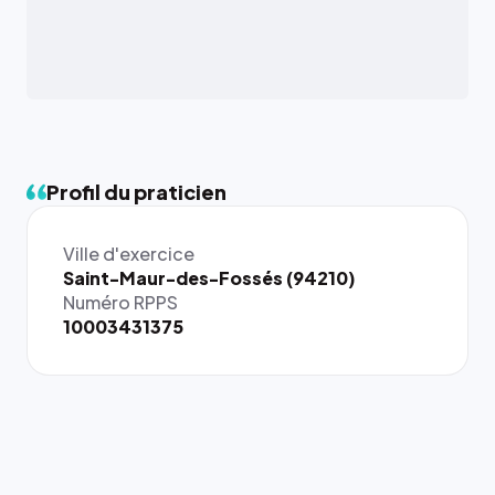
Profil du praticien
Ville d'exercice
{# 40×40
Saint-Maur-des-Fossés (94210)
: la taille
Numéro RPPS
rendue par
10003431375
`.profile-
picture`,
et un
rapport 1:1
qui reste
juste à
toutes les