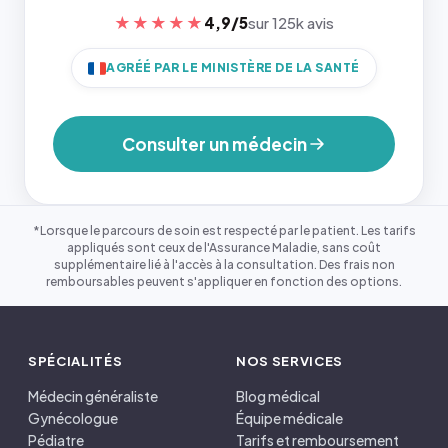
★★★★★
4,9/5
sur 125k avis
AGRÉÉ PAR LE MINISTÈRE DE LA SANTÉ
Consulter un médecin
*Lorsque le parcours de soin est respecté par le patient. Les tarifs
appliqués sont ceux de l'Assurance Maladie, sans coût
supplémentaire lié à l'accès à la consultation. Des frais non
remboursables peuvent s'appliquer en fonction des options.
SPÉCIALITÉS
NOS SERVICES
Médecin généraliste
Blog médical
Gynécologue
Équipe médicale
Pédiatre
Tarifs et remboursement