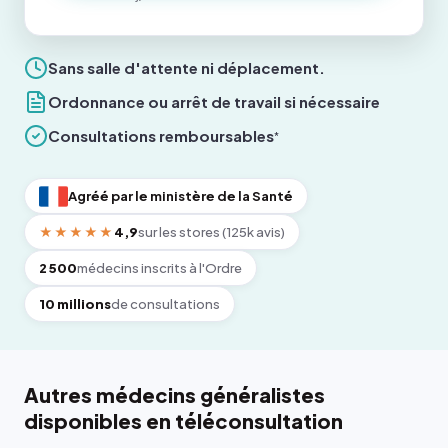
Sans salle d'attente ni déplacement.
Ordonnance ou arrêt de travail si nécessaire
Consultations remboursables
*
Agréé par le ministère de la Santé
★★★★★
4,9
sur les stores (125k avis)
2 500
médecins inscrits à l'Ordre
10 millions
de consultations
Autres médecins généralistes
disponibles en téléconsultation