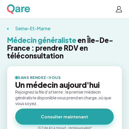
Seine-Et-Marne
Médecin généraliste
en Île-De-
France : prendre RDV en
téléconsultation
SANS RENDEZ-VOUS
Un médecin aujourd'hui
Rejoignez la file d'attente : le premier médecin
généraliste disponible vous prend en charge, où que
vous soyez.
Consulter maintenant
7j/7 de 6h à minuit · remboursable*