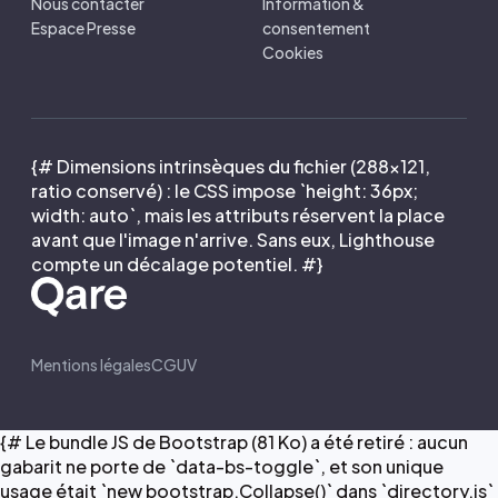
Nous contacter
Information &
Espace Presse
consentement
Cookies
{# Dimensions intrinsèques du fichier (288×121,
ratio conservé) : le CSS impose `height: 36px;
width: auto`, mais les attributs réservent la place
avant que l'image n'arrive. Sans eux, Lighthouse
compte un décalage potentiel. #}
Mentions légales
CGUV
{# Le bundle JS de Bootstrap (81 Ko) a été retiré : aucun
gabarit ne porte de `data-bs-toggle`, et son unique
usage était `new bootstrap.Collapse()` dans `directory.js`