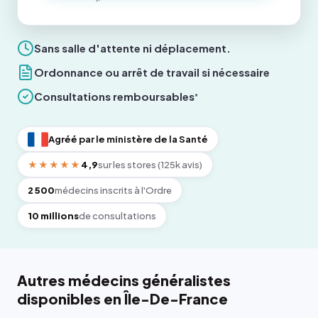
Sans salle d'attente ni déplacement.
Ordonnance ou arrêt de travail si nécessaire
Consultations remboursables
*
Agréé par le ministère de la Santé
★★★★★
4,9
sur les stores (125k avis)
2 500
médecins inscrits à l'Ordre
10 millions
de consultations
Autres médecins généralistes
disponibles en Île-De-France