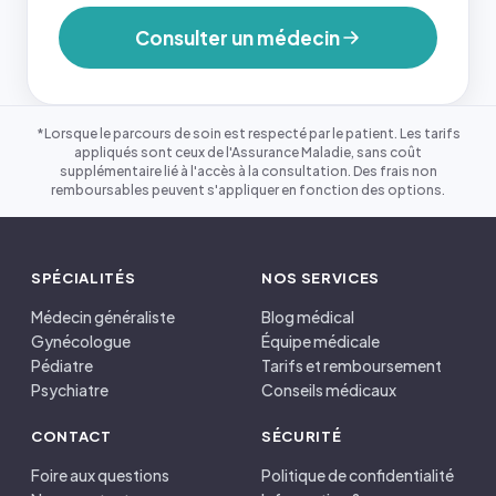
Consulter un médecin
*Lorsque le parcours de soin est respecté par le patient. Les tarifs
appliqués sont ceux de l'Assurance Maladie, sans coût
supplémentaire lié à l'accès à la consultation. Des frais non
remboursables peuvent s'appliquer en fonction des options.
SPÉCIALITÉS
NOS SERVICES
Médecin généraliste
Blog médical
Gynécologue
Équipe médicale
Pédiatre
Tarifs et remboursement
Psychiatre
Conseils médicaux
CONTACT
SÉCURITÉ
Foire aux questions
Politique de confidentialité