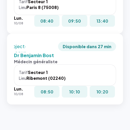
cas. #}
le
juste à
Tarif
Secteur 1
navigateur
Lieu
Paris 8 (75008)
toutes les
ne réserve
tailles
Lun.
pas la
puisque la
08:40
09:50
13:40
10/08
place, et
photo est
c'étaient
recadrée
les trois
en
dernières
`object-
Disponible dans 27 min
images de
fit: cover`.
Dr Benjamin Bost
l'annuaire
Sans ces
Médecin généraliste
dans ce
attributs
cas. #}
le
Tarif
Secteur 1
navigateur
Lieu
Ribemont (02240)
ne réserve
Lun.
pas la
08:50
10:10
10:20
10/08
place, et
c'étaient
les trois
dernières
images de
l'annuaire