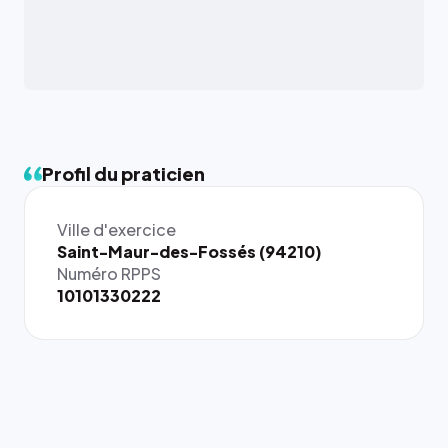
Profil du praticien
Ville d'exercice
{# 40×40
Saint-Maur-des-Fossés (94210)
: la taille
Numéro RPPS
rendue par
10101330222
`.profile-
picture`,
et un
rapport 1:1
qui reste
juste à
toutes les