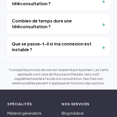
téléconsultation ?
Combien de temps dure une
téléconsultation ?
Que se passe-t-il si ma connexion est
instable ?
*Lorsque le parcours de soin est respecté par le patient. Les tarifs
appliqués sont ceux de l'Assurance Maladie, sans coût
supplémentaire lié à l'accès à la consultation. Des frais non
remboursables peuvent s'appliquer en fonction des options.
SPÉCIALITÉS
NOS SERVICES
Médecin généraliste
Blog médical