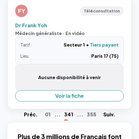
FY
Téléconsultation
Dr Frank Yoh
Médecin généraliste · En vidéo
Tarif
Secteur 1
Tiers payant
Lieu
Paris 17 (75)
Aucune disponibilité à venir
Voir la fiche
Préc
.
01
...
341
...
355
Suiv
.
Plus de 3 millions de Français font