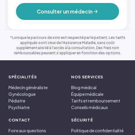
Consulter un médecin
*Lorsque le parcours de soin est respecté par le patient. Les tarifs
appliqués sont ceux de l'Assurance Maladie, sans coût
supplémentaire lié à l'accès à la consultation. Des frais non
remboursables peuvent s'appliquer en fonction des options.
SPÉCIALITÉS
NOS SERVICES
Médecin généraliste
Blog médical
Gynécologue
Équipe médicale
Pédiatre
Tarifs et remboursement
Psychiatre
Conseils médicaux
CONTACT
SÉCURITÉ
Foire aux questions
Politique de confidentialité