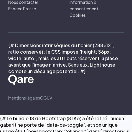
Nous contacter
Information &
Espace Presse
consentement
Cookies
{# Dimensions intrinsèques du fichier (288×121,
ratio conservé) : le CSS impose `height: 36px;
width: auto`, mais les attributs réservent la place
avant que l'image n'arrive. Sans eux, Lighthouse
compte un décalage potentiel. #}
Mentions légales
CGUV
{# Le bundle JS de Bootstrap (81 Ko) a été retiré : aucun
gabarit ne porte de `data-bs-toggle`, et son unique
usage était `new bootstrap.Collapse()` dans `directory.js`