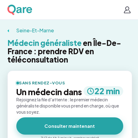
Seine-Et-Marne
Médecin généraliste
en Île-De-
France : prendre RDV en
téléconsultation
SANS RENDEZ-VOUS
22 min
Un médecin dans
Rejoignez la file d'attente : le premier médecin
généraliste disponible vous prend en charge, où que
vous soyez.
Consulter maintenant
7j/7 de 6h à minuit · remboursable*