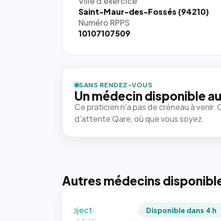
Ville d'exercice
Saint-Maur-des-Fossés (94210)
Numéro RPPS
10107107509
{# 40×40
: la taille
rendue par
`.profile-
SANS RENDEZ-VOUS
picture`,
Un médecin disponible au
et un
Ce praticien n'a pas de créneau à venir. 
rapport 1:1
d'attente Qare, où que vous soyez.
qui reste
juste à
toutes les
tailles
puisque la
photo est
Autres médecins disponibl
recadrée
en
`object-
Disponible dans 4 h
fit: cover`.