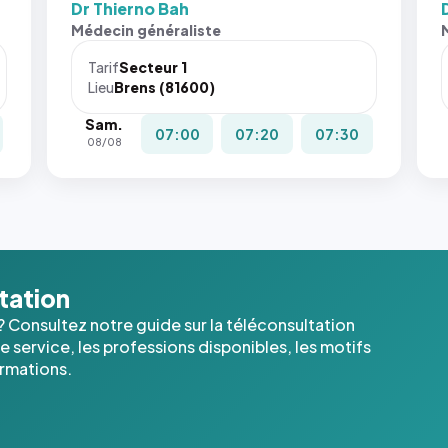
Dr Thierno Bah
Sans ces
Médecin généraliste
attributs
le
Tarif
Secteur 1
navigateur
Lieu
Brens (81600)
ne réserve
Sam.
pas la
07:00
07:20
07:30
08/08
place, et
c'étaient
les trois
dernières
images de
l'annuaire
dans ce
ltation
cas. #}
? Consultez notre guide sur la téléconsultation
 service, les professions disponibles, les motifs
ormations.