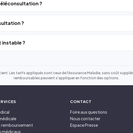
 téléconsultation ?
ultation ?
 instable ?
ient. Les tarifs appliqués sont ceux de l'Assurance Maladie, sans coût suppléme
remboursables peuvent s'appliquer en fonction des options.
ERVICES
CONTACT
dical
Foire aux questions
médicale
Nous contacter
et remboursement
Espace Presse
s médicaux