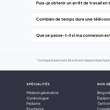
Puis-je obtenir un arrêt de travail en
Combien de temps dure une télécons
Que se passe-t-il si ma connexion est
*Lorsque le parcours de soin est respecté par le pat
SPÉCIALITÉS
NOS S
Médecin généraliste
Blog mé
Gynécologue
Équipe 
Pédiatre
Tarifs 
Psychiatre
Conseil