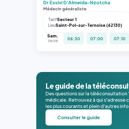
Dr Essivi D'Almeida-Nzotcha
Sans ces
Médecin généraliste
attributs
le
Tarif
Secteur 1
navigateur
Lieu
Saint-Pol-sur-Ternoise (62130)
ne réserve
Sam.
pas la
06:30
07:00
07:10
08/08
place, et
c'étaient
les trois
dernières
images de
l'annuaire
dans ce
Le guide de la téléconsu
cas. #}
Des questions sur la téléconsultation 
médicale. Retrouvez à qui s'adresse ce
les plus courants et plein d'autres inf
Consulter le guide