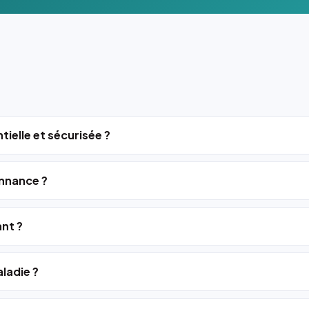
tielle et sécurisée ?
nnance ?
ant ?
ladie ?