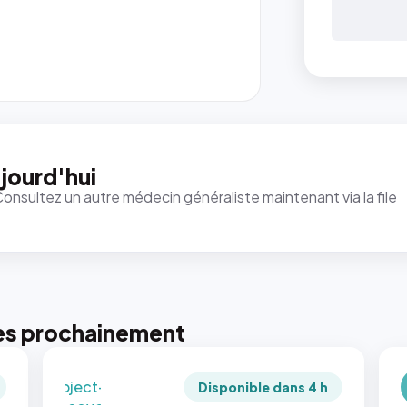
{# 40×40
: la taille
rendue par
`.profile-
picture`,
jourd'hui
et un
Consultez un autre médecin généraliste maintenant via la file
rapport 1:1
qui reste
juste à
toutes les
tailles
puisque la
photo est
es prochainement
recadrée
en
`object-
Disponible dans 4 h
fit: cover`.