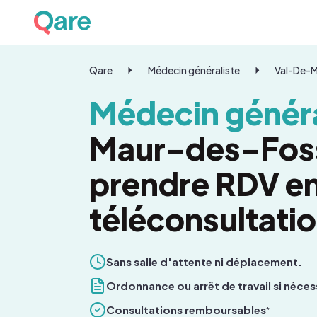
Qare
Médecin généraliste
Val-De-
Médecin généra
Maur-des-Foss
prendre RDV e
téléconsultati
Sans salle d'attente ni déplacement.
Ordonnance ou arrêt de travail si néces
Consultations remboursables
*