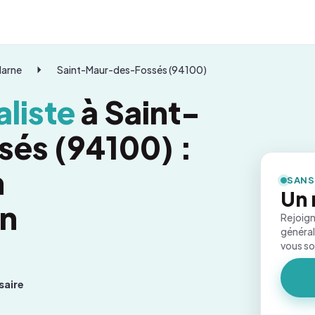
Marne
Saint-Maur-des-Fossés (94100)
liste
à Saint-
és (94100) :
n
SANS
Un 
on
Rejoign
général
vous s
saire