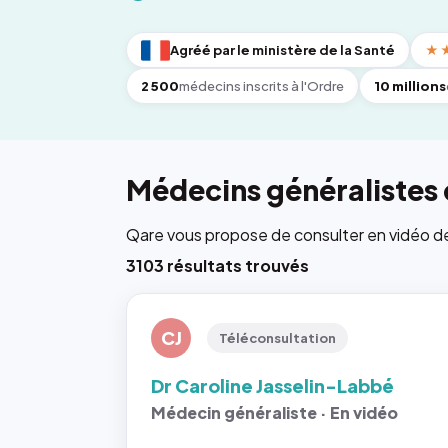
Agréé par le ministère de la Santé
★
2 500
médecins inscrits à l'Ordre
10 millions
Médecins généralistes
Qare vous propose de consulter en vidéo de 6
3103 résultats trouvés
CJ
Téléconsultation
Dr Caroline Jasselin-Labbé
Médecin généraliste · En vidéo