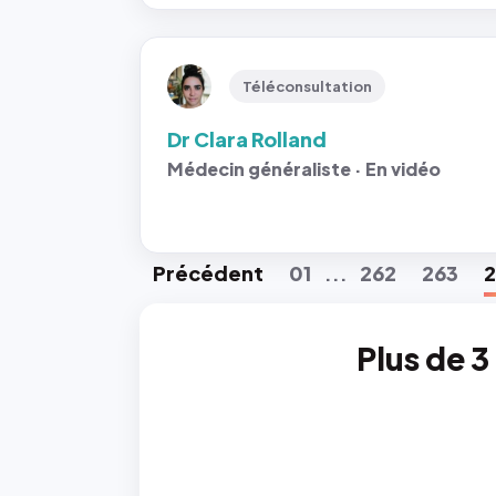
Téléconsultation
Dr Clara Rolland
Médecin généraliste · En vidéo
Préc
édent
01
262
263
...
Plus de 3