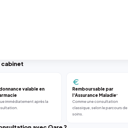
 cabinet
donnance valable en
Remboursable par
armacie
l'Assurance Maladie
*
ue immédiatement après la
Comme une consultation
sultation.
classique, selon le parcours de
soins.
nsultation avec Qare ?