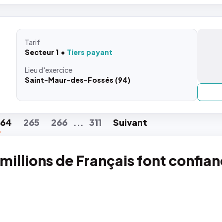
Tarif
Secteur 1
Tiers payant
Lieu
d'exercice
Saint-Maur-des-Fossés (94)
264
265
266
311
Suiv
ant
...
 millions de Français font confia