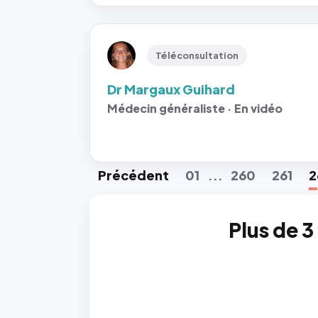
Téléconsultation
Dr Margaux Guihard
Médecin généraliste · En vidéo
Préc
édent
01
260
261
2
...
Plus de 3