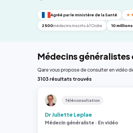
Agréé par le ministère de la Santé
★
2 500
médecins inscrits à l'Ordre
10 millions
Médecins généralistes
Qare vous propose de consulter en vidéo de 6
3103 résultats trouvés
Téléconsultation
Dr Juliette Leplae
Médecin généraliste · En vidéo