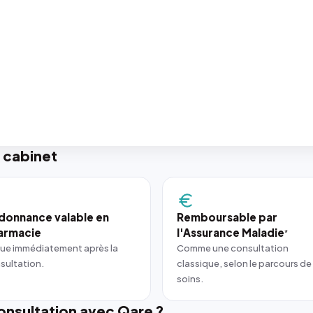
 cabinet
donnance valable en
Remboursable par
armacie
l'Assurance Maladie
*
ue immédiatement après la
Comme une consultation
sultation.
classique, selon le parcours de
soins.
nsultation avec Qare ?