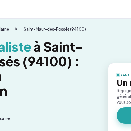
Marne
Saint-Maur-des-Fossés (94100)
liste
à Saint-
és (94100) :
n
SANS
Un 
on
Rejoign
général
vous s
saire