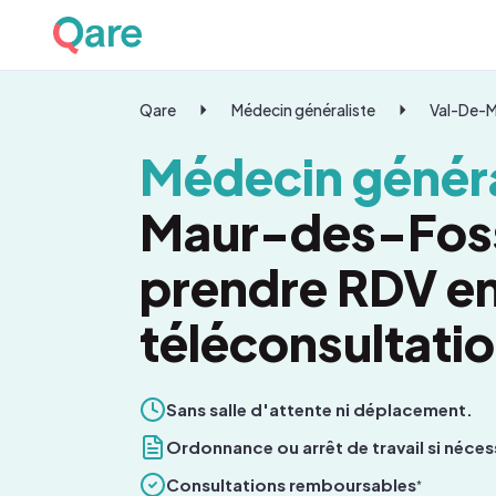
Qare
Médecin généraliste
Val-De-
Médecin généra
Maur-des-Foss
prendre RDV e
téléconsultati
Sans salle d'attente ni déplacement.
Ordonnance ou arrêt de travail si néces
Consultations remboursables
*