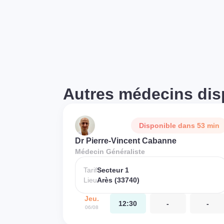
Autres médecins dis
Disponible dans 53 min
Dr Pierre-Vincent Cabanne
Médecin Généraliste
Tarif
Secteur 1
Lieu
Arès (33740)
Jeu.
12:30
-
-
06/08