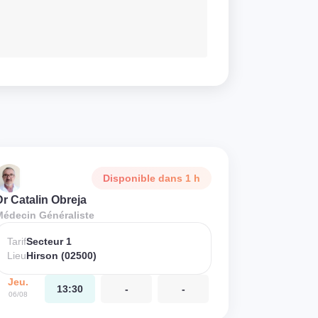
Disponible dans 1 h
Dr Catalin Obreja
Médecin Généraliste
Tarif
Secteur 1
Lieu
Hirson (02500)
Jeu.
13:30
-
-
06/08