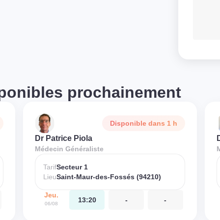
ponibles prochainement
Disponible dans 1 h
Dr Patrice Piola
Médecin Généraliste
Tarif
Secteur 1
Lieu
Saint-Maur-des-Fossés (94210)
Jeu.
13:20
-
-
06/08