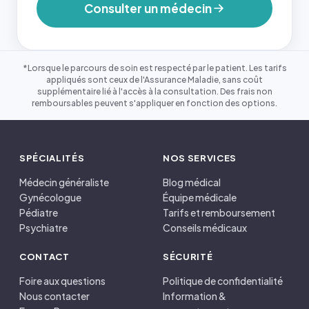
Consulter un médecin
*Lorsque le parcours de soin est respecté par le patient. Les tarifs
appliqués sont ceux de l'Assurance Maladie, sans coût
supplémentaire lié à l'accès à la consultation. Des frais non
remboursables peuvent s'appliquer en fonction des options.
SPÉCIALITÉS
NOS SERVICES
Médecin généraliste
Blog médical
Gynécologue
Équipe médicale
Pédiatre
Tarifs et remboursement
Psychiatre
Conseils médicaux
CONTACT
SÉCURITÉ
Foire aux questions
Politique de confidentialité
Nous contacter
Information &