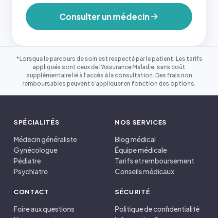
Consulter un médecin
*Lorsque le parcours de soin est respecté par le patient. Les tarifs
appliqués sont ceux de l'Assurance Maladie, sans coût
supplémentaire lié à l'accès à la consultation. Des frais non
remboursables peuvent s'appliquer en fonction des options.
SPÉCIALITÉS
NOS SERVICES
Médecin généraliste
Blog médical
Gynécologue
Équipe médicale
Pédiatre
Tarifs et remboursement
Psychiatre
Conseils médicaux
CONTACT
SÉCURITÉ
Foire aux questions
Politique de confidentialité