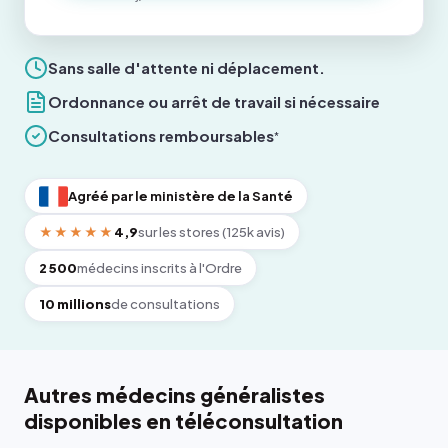
Sans salle d'attente ni déplacement.
Ordonnance ou arrêt de travail si nécessaire
Consultations remboursables
*
Agréé par le ministère de la Santé
★★★★★
4,9
sur les stores (125k avis)
2 500
médecins inscrits à l'Ordre
10 millions
de consultations
Autres médecins généralistes
disponibles en téléconsultation