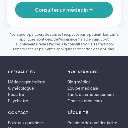
Consulter un médecin
*Lorsque le parcours de soin est respecté par le patient. Les tarifs
appliqués sont ceux de l'Assurance Maladie, sans coût
supplémentaire lié à l'accès à la consultation. Des frais non
remboursables peuvent s'appliquer en fonction des options.
SPÉCIALITÉS
NOS SERVICES
Médecin généraliste
Blog médical
Gynécologue
Équipe médicale
Pédiatre
Tarifs et remboursement
Psychiatre
Conseils médicaux
CONTACT
SÉCURITÉ
Foire aux questions
Politique de confidentialité