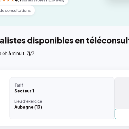
★★★★
4,9
sur les stores (125k avis)
de consultations
listes disponibles en téléconsul
h à minuit, 7j/7.
Tarif
Secteur 1
Lieu
d'exercice
Aubagne (13)