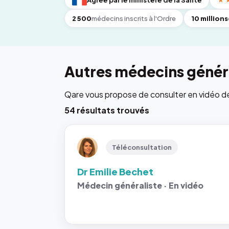
Agréé par le ministère de la Santé
★
2 500
médecins inscrits à l'Ordre
10 millions
Autres médecins généra
Qare vous propose de consulter en vidéo de 6
54 résultats trouvés
Téléconsultation
Dr Emilie Bechet
Médecin généraliste · En vidéo