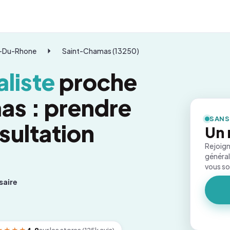
-Du-Rhone
Saint-Chamas (13250)
liste
proche
as : prendre
SANS
sultation
Un 
Rejoign
général
vous s
saire