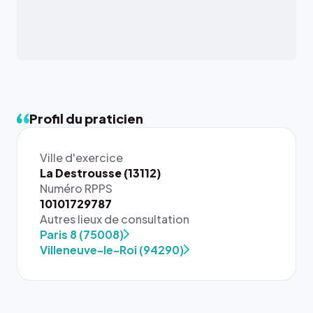
Profil du praticien
Ville d'exercice
La Destrousse (13112)
Numéro RPPS
10101729787
{# 40×40
Autres lieux de consultation
: la taille
Paris 8 (75008)
rendue par
Villeneuve-le-Roi (94290)
`.profile-
picture`,
et un
rapport 1:1