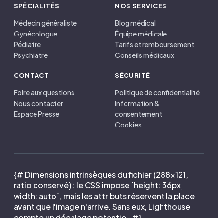
SPÉCIALITÉS
NOS SERVICES
Médecin généraliste
Blog médical
Gynécologue
Équipe médicale
Pédiatre
Tarifs et remboursement
Psychiatre
Conseils médicaux
CONTACT
SÉCURITÉ
Foire aux questions
Politique de confidentialité
Nous contacter
Information &
Espace Presse
consentement
Cookies
{# Dimensions intrinsèques du fichier (288×121,
ratio conservé) : le CSS impose `height: 36px;
width: auto`, mais les attributs réservent la place
avant que l'image n'arrive. Sans eux, Lighthouse
compte un décalage potentiel. #}