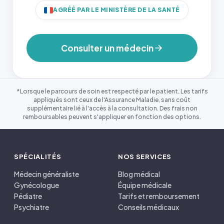
AGRÉÉ PAR LE MINISTÈRE DE LA SANTÉ
Consulter un médecin
*Lorsque le parcours de soin est respecté par le patient. Les tarifs
appliqués sont ceux de l'Assurance Maladie, sans coût
supplémentaire lié à l'accès à la consultation. Des frais non
remboursables peuvent s'appliquer en fonction des options.
SPÉCIALITÉS
NOS SERVICES
Médecin généraliste
Blog médical
Gynécologue
Équipe médicale
Pédiatre
Tarifs et remboursement
Psychiatre
Conseils médicaux