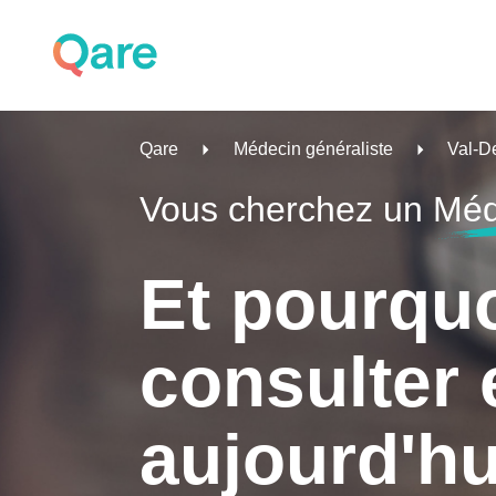
Qare
Médecin généraliste
Val-D
Vous cherchez un
Méd
Et pourqu
consulter 
aujourd'hu