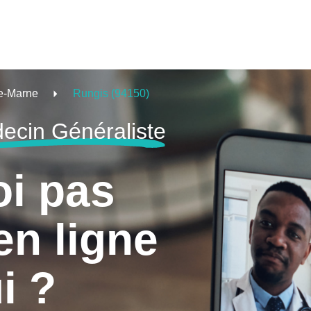
e-Marne
Rungis (94150)
ecin Généraliste
oi pas
en ligne
i ?