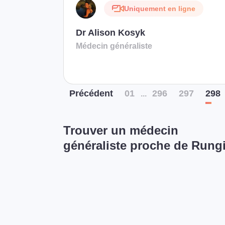
Uniquement en ligne
Dr Alison Kosyk
Médecin généraliste
Préc
édent
01
296
297
298
...
Trouver un médecin
généraliste proche de Rung