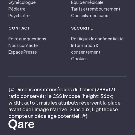
Gynécologue
Équipe médicale
Pédiatre
Tarifs et remboursement
Psychiatre
Conseils médicaux
CONTACT
SÉCURITÉ
Foire aux questions
Politique de confidentialité
Nous contacter
Information &
Espace Presse
consentement
Cookies
{# Dimensions intrinsèques du fichier (288×121,
ratio conservé) : le CSS impose `height: 36px;
width: auto`, mais les attributs réservent la place
avant que l'image n'arrive. Sans eux, Lighthouse
compte un décalage potentiel. #}