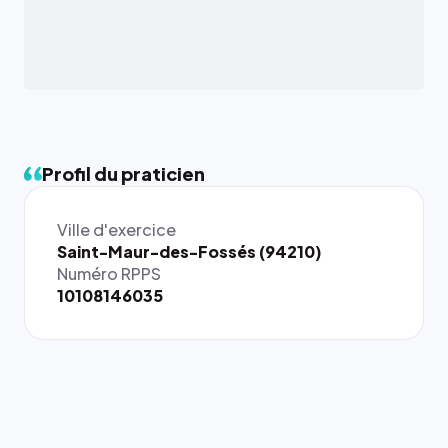
Profil du praticien
Ville d'exercice
{# 40×40
Saint-Maur-des-Fossés (94210)
: la taille
Numéro RPPS
rendue par
10108146035
`.profile-
picture`,
et un
rapport 1:1
qui reste
juste à
toutes les