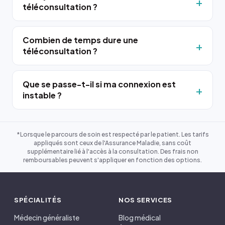
téléconsultation ?
Combien de temps dure une
téléconsultation ?
Que se passe-t-il si ma connexion est
instable ?
*Lorsque le parcours de soin est respecté par le patient. Les tarifs
appliqués sont ceux de l'Assurance Maladie, sans coût
supplémentaire lié à l'accès à la consultation. Des frais non
remboursables peuvent s'appliquer en fonction des options.
SPÉCIALITÉS
NOS SERVICES
Médecin généraliste
Blog médical