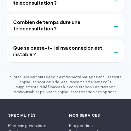
téléconsultation ?
Combien de temps dure une
téléconsultation ?
Que se passe-t-il si ma connexion est
instable ?
*Lorsque le parcours de soin est respecté par le patient. Les tarifs
appliqués sont ceux de l'Assurance Maladie, sans coût
supplémentaire lié à l'accès à la consultation. Des frais non
remboursables peuvent s'appliquer en fonction des options.
SPÉCIALITÉS
NOS SERVICES
Médecin généraliste
Blog médical