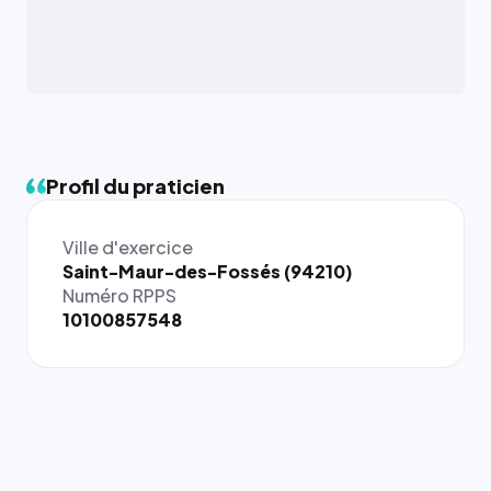
Profil du praticien
Ville d'exercice
{# 40×40
Saint-Maur-des-Fossés (94210)
: la taille
Numéro RPPS
rendue par
10100857548
`.profile-
picture`,
et un
rapport 1:1
qui reste
juste à
toutes les