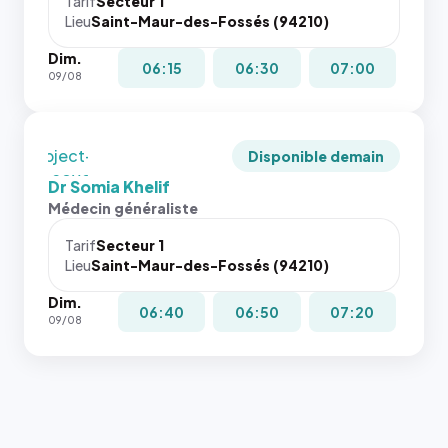
juste à
Tarif
Secteur 1
navigateur
Lieu
Saint-Maur-des-Fossés (94210)
toutes les
ne réserve
tailles
Dim.
pas la
puisque la
06:15
06:30
07:00
09/08
place, et
photo est
c'étaient
recadrée
les trois
en
dernières
`object-
Disponible demain
images de
fit: cover`.
Dr Somia Khelif
l'annuaire
Sans ces
Médecin généraliste
dans ce
attributs
cas. #}
le
Tarif
Secteur 1
navigateur
Lieu
Saint-Maur-des-Fossés (94210)
ne réserve
Dim.
pas la
06:40
06:50
07:20
09/08
place, et
c'étaient
les trois
dernières
images de
l'annuaire