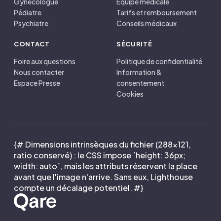
Gynécologue
Équipe médicale
Pédiatre
Tarifs et remboursement
Psychiatre
Conseils médicaux
CONTACT
SÉCURITÉ
Foire aux questions
Politique de confidentialité
Nous contacter
Information &
Espace Presse
consentement
Cookies
{# Dimensions intrinsèques du fichier (288×121,
ratio conservé) : le CSS impose `height: 36px;
width: auto`, mais les attributs réservent la place
avant que l'image n'arrive. Sans eux, Lighthouse
compte un décalage potentiel. #}