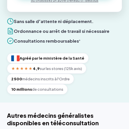
ou choisissez un autre créneau ci-dessous
Sans salle d'attente ni déplacement.
Ordonnance ou arrêt de travail si nécessaire
Consultations remboursables
*
Agréé par le ministère de la Santé
★★★★★
4,9
sur les stores (125k avis)
2 500
médecins inscrits à l'Ordre
10 millions
de consultations
Autres médecins généralistes
disponibles en téléconsultation