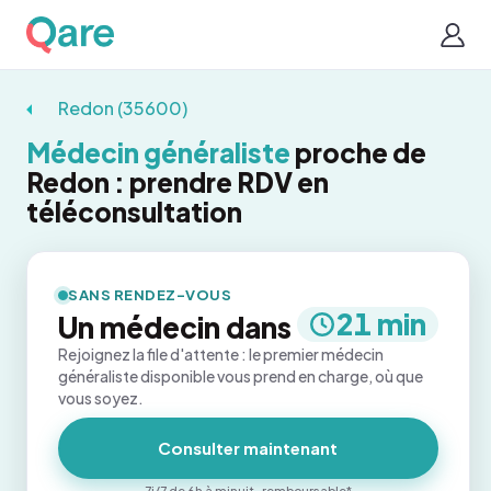
Redon (35600)
Médecin généraliste
proche de
Redon : prendre RDV en
téléconsultation
SANS RENDEZ-VOUS
21 min
Un médecin dans
Rejoignez la file d'attente : le premier médecin
généraliste disponible vous prend en charge, où que
vous soyez.
Consulter maintenant
7j/7 de 6h à minuit · remboursable*