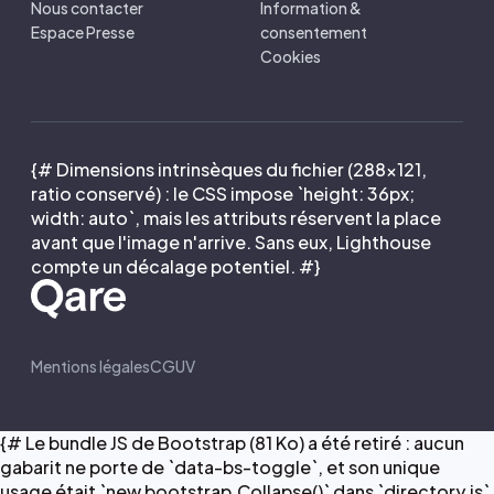
Nous contacter
Information &
Espace Presse
consentement
Cookies
{# Dimensions intrinsèques du fichier (288×121,
ratio conservé) : le CSS impose `height: 36px;
width: auto`, mais les attributs réservent la place
avant que l'image n'arrive. Sans eux, Lighthouse
compte un décalage potentiel. #}
Mentions légales
CGUV
{# Le bundle JS de Bootstrap (81 Ko) a été retiré : aucun
gabarit ne porte de `data-bs-toggle`, et son unique
usage était `new bootstrap.Collapse()` dans `directory.js`