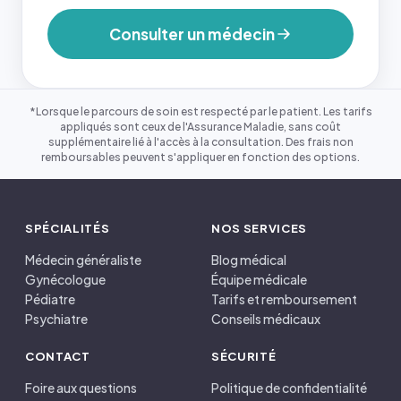
Consulter un médecin
*Lorsque le parcours de soin est respecté par le patient. Les tarifs
appliqués sont ceux de l'Assurance Maladie, sans coût
supplémentaire lié à l'accès à la consultation. Des frais non
remboursables peuvent s'appliquer en fonction des options.
SPÉCIALITÉS
NOS SERVICES
Médecin généraliste
Blog médical
Gynécologue
Équipe médicale
Pédiatre
Tarifs et remboursement
Psychiatre
Conseils médicaux
CONTACT
SÉCURITÉ
Foire aux questions
Politique de confidentialité