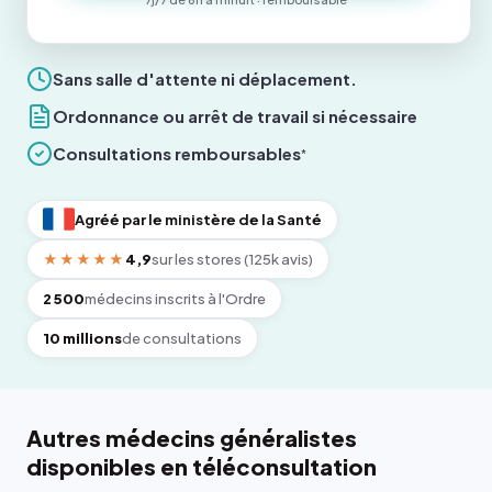
Sans salle d'attente ni déplacement.
Ordonnance ou arrêt de travail si nécessaire
Consultations remboursables
*
Agréé par le ministère de la Santé
★★★★★
4,9
sur les stores (125k avis)
2 500
médecins inscrits à l'Ordre
10 millions
de consultations
Autres médecins généralistes
disponibles en téléconsultation