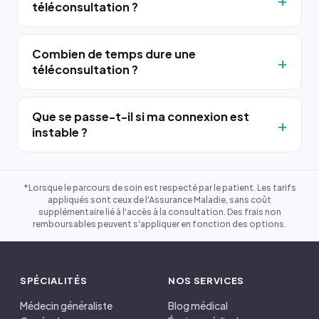
téléconsultation ?
Combien de temps dure une
téléconsultation ?
Que se passe-t-il si ma connexion est
instable ?
*Lorsque le parcours de soin est respecté par le patient. Les tarifs
appliqués sont ceux de l'Assurance Maladie, sans coût
supplémentaire lié à l'accès à la consultation. Des frais non
remboursables peuvent s'appliquer en fonction des options.
SPÉCIALITÉS
NOS SERVICES
Médecin généraliste
Blog médical