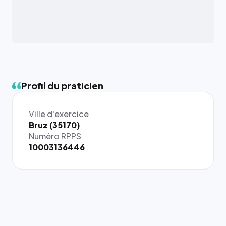
Profil du praticien
Ville d'exercice
{# 40×40
Bruz (35170)
: la taille
Numéro RPPS
rendue par
10003136446
`.profile-
picture`,
et un
rapport 1:1
qui reste
juste à
toutes les