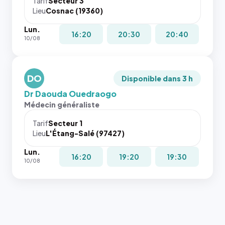
Tarif
Secteur 3
navigateur
Lieu
Cosnac (19360)
ne réserve
Lun.
pas la
16:20
20:30
20:40
10/08
place, et
c'étaient
les trois
dernières
DO
Disponible dans 3 h
images de
Dr Daouda Ouedraogo
l'annuaire
Médecin généraliste
dans ce
cas. #}
Tarif
Secteur 1
Lieu
L'Étang-Salé (97427)
Lun.
16:20
19:20
19:30
10/08