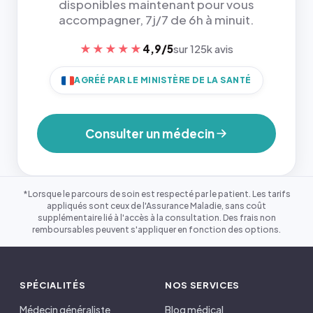
disponibles maintenant pour vous
accompagner, 7j/7 de 6h à minuit.
★★★★★
4,9/5
sur 125k avis
AGRÉÉ PAR LE MINISTÈRE DE LA SANTÉ
Consulter un médecin
*Lorsque le parcours de soin est respecté par le patient. Les tarifs
appliqués sont ceux de l'Assurance Maladie, sans coût
supplémentaire lié à l'accès à la consultation. Des frais non
remboursables peuvent s'appliquer en fonction des options.
SPÉCIALITÉS
NOS SERVICES
Médecin généraliste
Blog médical