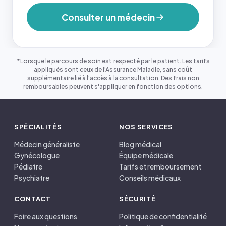
Consulter un médecin
*Lorsque le parcours de soin est respecté par le patient. Les tarifs
appliqués sont ceux de l'Assurance Maladie, sans coût
supplémentaire lié à l'accès à la consultation. Des frais non
remboursables peuvent s'appliquer en fonction des options.
SPÉCIALITÉS
NOS SERVICES
Médecin généraliste
Blog médical
Gynécologue
Équipe médicale
Pédiatre
Tarifs et remboursement
Psychiatre
Conseils médicaux
CONTACT
SÉCURITÉ
Foire aux questions
Politique de confidentialité