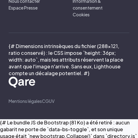
Nous contacter
Information &
Espace Presse
consentement
Cookies
{# Dimensions intrinsèques du fichier (288×121,
ratio conservé) : le CSS impose `height: 36px;
width: auto`, mais les attributs réservent la place
avant que l'image n'arrive. Sans eux, Lighthouse
compte un décalage potentiel. #}
Mentions légales
CGUV
{# Le bundle JS de Bootstrap (81 Ko) a été retiré : aucun
gabarit ne porte de `data-bs-toggle`, et son unique
usage était `new bootstrap.Collapse()` dans `directory.js`