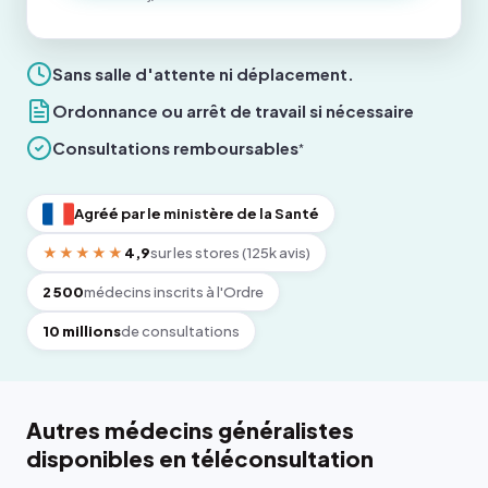
Sans salle d'attente ni déplacement.
Ordonnance ou arrêt de travail si nécessaire
Consultations remboursables
*
Agréé par le ministère de la Santé
★★★★★
4,9
sur les stores (125k avis)
2 500
médecins inscrits à l'Ordre
10 millions
de consultations
Autres médecins généralistes
disponibles en téléconsultation