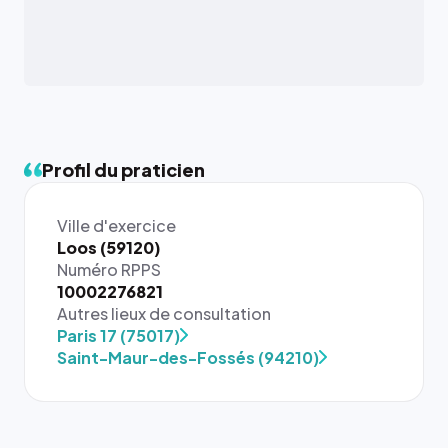
Profil du praticien
Ville d'exercice
Loos (59120)
Numéro RPPS
10002276821
{# 40×40
Autres lieux de consultation
: la taille
Paris 17 (75017)
rendue par
Saint-Maur-des-Fossés (94210)
`.profile-
picture`,
et un
rapport 1:1