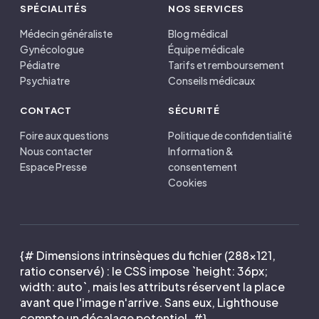
SPÉCIALITÉS
NOS SERVICES
Médecin généraliste
Blog médical
Gynécologue
Équipe médicale
Pédiatre
Tarifs et remboursement
Psychiatre
Conseils médicaux
CONTACT
SÉCURITÉ
Foire aux questions
Politique de confidentialité
Nous contacter
Information &
Espace Presse
consentement
Cookies
{# Dimensions intrinsèques du fichier (288×121,
ratio conservé) : le CSS impose `height: 36px;
width: auto`, mais les attributs réservent la place
avant que l'image n'arrive. Sans eux, Lighthouse
compte un décalage potentiel. #}