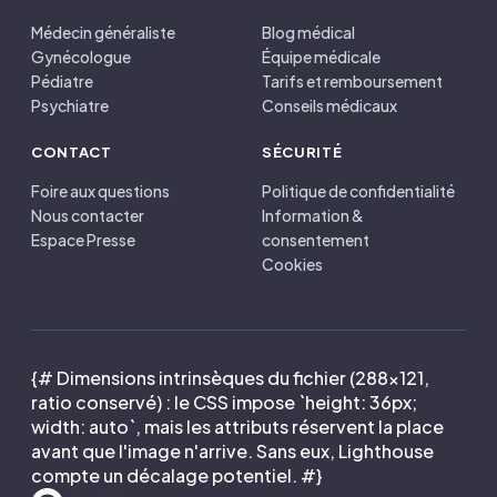
Médecin généraliste
Blog médical
Gynécologue
Équipe médicale
Pédiatre
Tarifs et remboursement
Psychiatre
Conseils médicaux
CONTACT
SÉCURITÉ
Foire aux questions
Politique de confidentialité
Nous contacter
Information &
Espace Presse
consentement
Cookies
{# Dimensions intrinsèques du fichier (288×121,
ratio conservé) : le CSS impose `height: 36px;
width: auto`, mais les attributs réservent la place
avant que l'image n'arrive. Sans eux, Lighthouse
compte un décalage potentiel. #}