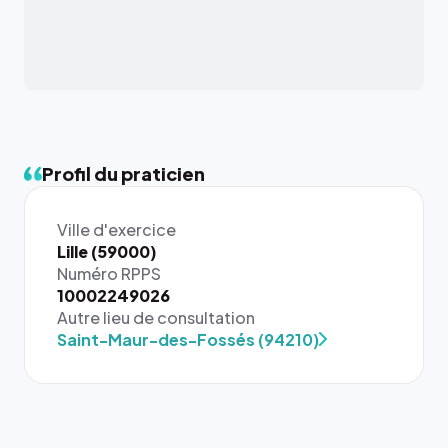
Profil du praticien
Ville d'exercice
Lille (59000)
Numéro RPPS
{# 40×40
10002249026
: la taille
Autre lieu de consultation
rendue par
Saint-Maur-des-Fossés (94210)
`.profile-
picture`,
et un
rapport 1:1
qui reste