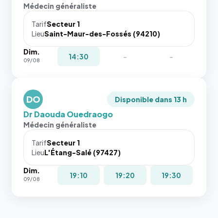
l'annuaire
Sans ces
Médecin généraliste
dans ce
attributs
cas. #}
le
Tarif
Secteur 1
navigateur
Lieu
Saint-Maur-des-Fossés (94210)
ne réserve
Dim.
pas la
14:30
-
-
09/08
place, et
c'étaient
les trois
dernières
DO
Disponible dans 13 h
images de
Dr Daouda Ouedraogo
l'annuaire
Médecin généraliste
dans ce
cas. #}
Tarif
Secteur 1
Lieu
L'Étang-Salé (97427)
Dim.
19:10
19:20
19:30
09/08