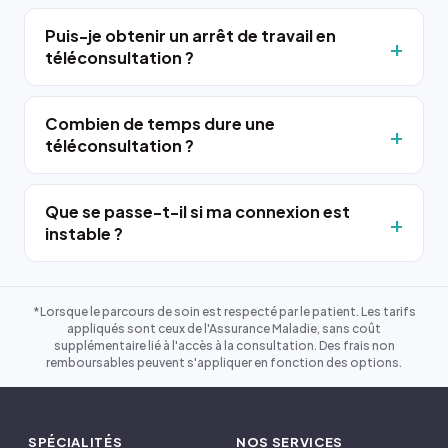
Puis-je obtenir un arrêt de travail en
téléconsultation ?
Combien de temps dure une
téléconsultation ?
Que se passe-t-il si ma connexion est
instable ?
*Lorsque le parcours de soin est respecté par le patient. Les tarifs
appliqués sont ceux de l'Assurance Maladie, sans coût
supplémentaire lié à l'accès à la consultation. Des frais non
remboursables peuvent s'appliquer en fonction des options.
SPÉCIALITÉS
NOS SERVICES