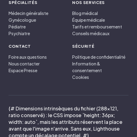
SPÉCIALITÉS
NOS SERVICES
Médecin généraliste
Blog médical
Gynécologue
Équipe médicale
Pédiatre
Tarifs et remboursement
Psychiatre
Conseils médicaux
CONTACT
SÉCURITÉ
Foire aux questions
Politique de confidentialité
Nous contacter
Information &
Espace Presse
consentement
Cookies
{# Dimensions intrinsèques du fichier (288×121,
ratio conservé) : le CSS impose `height: 36px;
width: auto`, mais les attributs réservent la place
avant que l'image n'arrive. Sans eux, Lighthouse
compte un décalage potentiel. #}