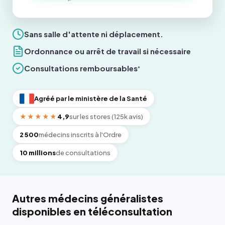
Sans salle d'attente ni déplacement.
Ordonnance ou arrêt de travail si nécessaire
Consultations remboursables
*
Agréé par le ministère de la Santé
★★★★★
4,9
sur les stores (125k avis)
2 500
médecins inscrits à l'Ordre
10 millions
de consultations
Autres médecins généralistes
disponibles en téléconsultation