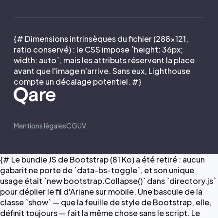
{# Dimensions intrinsèques du fichier (288×121,
ratio conservé) : le CSS impose `height: 36px;
width: auto`, mais les attributs réservent la place
avant que l'image n'arrive. Sans eux, Lighthouse
compte un décalage potentiel. #}
Mentions légales
CGUV
{# Le bundle JS de Bootstrap (81 Ko) a été retiré : aucun
gabarit ne porte de `data-bs-toggle`, et son unique
usage était `new bootstrap.Collapse()` dans `directory.js`
pour déplier le fil d'Ariane sur mobile. Une bascule de la
classe `show` — que la feuille de style de Bootstrap, elle,
définit toujours — fait la même chose sans le script. Le