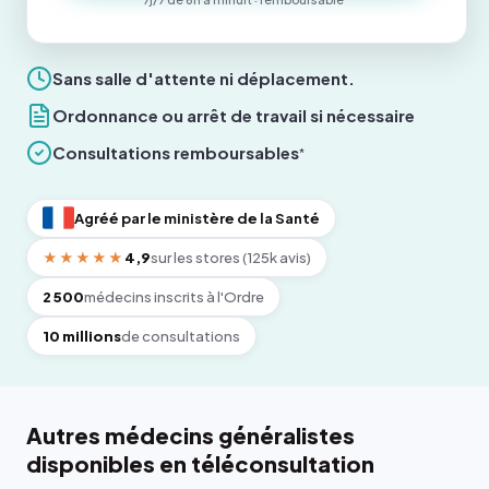
Sans salle d'attente ni déplacement.
Ordonnance ou arrêt de travail si nécessaire
Consultations remboursables
*
Agréé par le ministère de la Santé
★★★★★
4,9
sur les stores (125k avis)
2 500
médecins inscrits à l'Ordre
10 millions
de consultations
Autres médecins généralistes
disponibles en téléconsultation