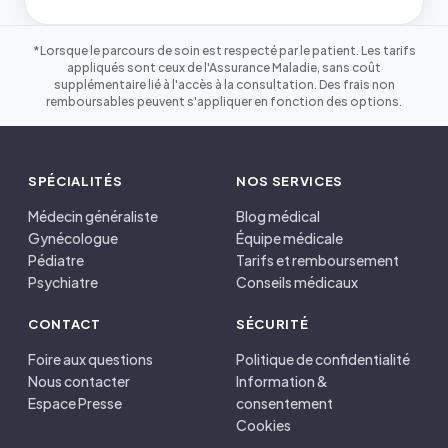
*Lorsque le parcours de soin est respecté par le patient. Les tarifs
appliqués sont ceux de l'Assurance Maladie, sans coût
supplémentaire lié à l'accès à la consultation. Des frais non
remboursables peuvent s'appliquer en fonction des options.
SPÉCIALITÉS
NOS SERVICES
Médecin généraliste
Blog médical
Gynécologue
Équipe médicale
Pédiatre
Tarifs et remboursement
Psychiatre
Conseils médicaux
CONTACT
SÉCURITÉ
Foire aux questions
Politique de confidentialité
Nous contacter
Information &
Espace Presse
consentement
Cookies