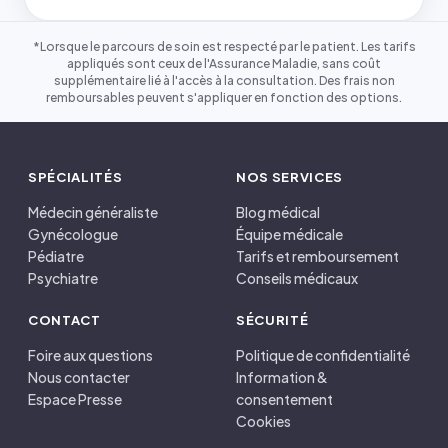
*Lorsque le parcours de soin est respecté par le patient. Les tarifs
appliqués sont ceux de l'Assurance Maladie, sans coût
supplémentaire lié à l'accès à la consultation. Des frais non
remboursables peuvent s'appliquer en fonction des options.
SPÉCIALITÉS
NOS SERVICES
Médecin généraliste
Blog médical
Gynécologue
Équipe médicale
Pédiatre
Tarifs et remboursement
Psychiatre
Conseils médicaux
CONTACT
SÉCURITÉ
Foire aux questions
Politique de confidentialité
Nous contacter
Information &
Espace Presse
consentement
Cookies