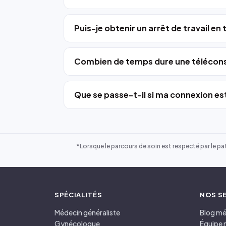
Puis-je obtenir un arrêt de travail en
Combien de temps dure une télécons
Que se passe-t-il si ma connexion est
*Lorsque le parcours de soin est respecté par le pat
SPÉCIALITÉS
NOS S
Médecin généraliste
Blog mé
Gynécologue
Équipe 