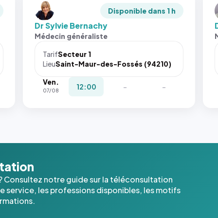
Disponible dans 1 h
Dr Sylvie Bernachy
Médecin généraliste
Tarif
Secteur 1
Lieu
Saint-Maur-des-Fossés (94210)
Ven.
12:00
-
-
07/08
ltation
? Consultez notre guide sur la téléconsultation
 service, les professions disponibles, les motifs
ormations.