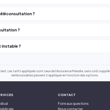
 téléconsultation ?
ultation ?
 instable ?
ient. Les tarifs appliqués sont ceux de l'Assurance Maladie, sans coût suppléme
remboursables peuvent s'appliquer en fonction des options.
ERVICES
CONTACT
dical
Foire aux questions
médicale
Nous contacter