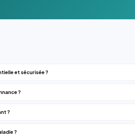
tielle et sécurisée ?
nnance ?
ant ?
ladie ?