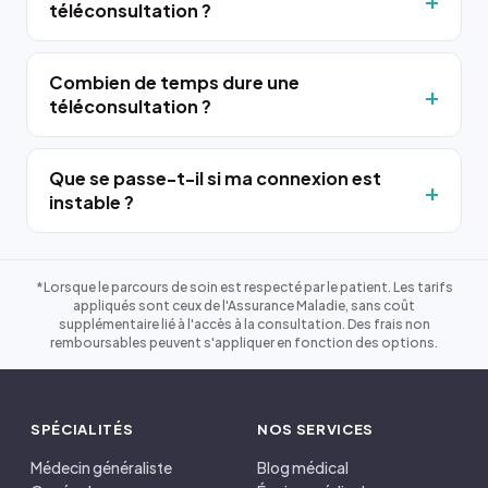
téléconsultation ?
Combien de temps dure une
téléconsultation ?
Que se passe-t-il si ma connexion est
instable ?
*Lorsque le parcours de soin est respecté par le patient. Les tarifs
appliqués sont ceux de l'Assurance Maladie, sans coût
supplémentaire lié à l'accès à la consultation. Des frais non
remboursables peuvent s'appliquer en fonction des options.
SPÉCIALITÉS
NOS SERVICES
Médecin généraliste
Blog médical