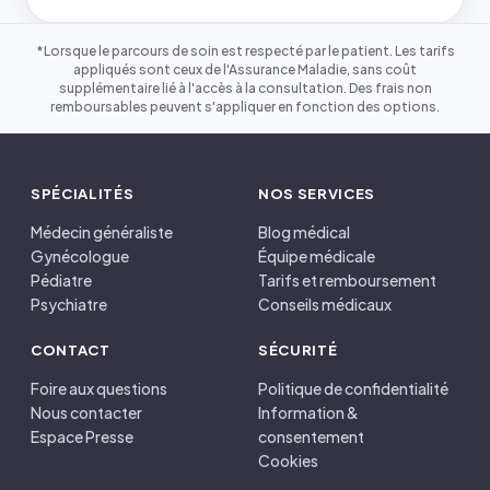
*Lorsque le parcours de soin est respecté par le patient. Les tarifs
appliqués sont ceux de l'Assurance Maladie, sans coût
supplémentaire lié à l'accès à la consultation. Des frais non
remboursables peuvent s'appliquer en fonction des options.
SPÉCIALITÉS
NOS SERVICES
Médecin généraliste
Blog médical
Gynécologue
Équipe médicale
Pédiatre
Tarifs et remboursement
Psychiatre
Conseils médicaux
CONTACT
SÉCURITÉ
Foire aux questions
Politique de confidentialité
Nous contacter
Information &
Espace Presse
consentement
Cookies