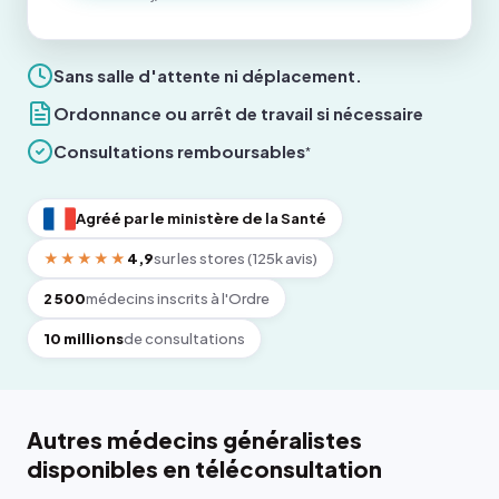
Sans salle d'attente ni déplacement.
Ordonnance ou arrêt de travail si nécessaire
Consultations remboursables
*
Agréé par le ministère de la Santé
★★★★★
4,9
sur les stores (125k avis)
2 500
médecins inscrits à l'Ordre
10 millions
de consultations
Autres médecins généralistes
disponibles en téléconsultation