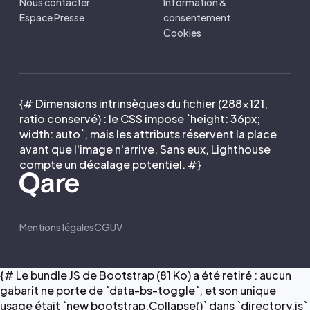
Nous contacter
Information &
Espace Presse
consentement
Cookies
{# Dimensions intrinsèques du fichier (288×121,
ratio conservé) : le CSS impose `height: 36px;
width: auto`, mais les attributs réservent la place
avant que l'image n'arrive. Sans eux, Lighthouse
compte un décalage potentiel. #}
Mentions légales
CGUV
{# Le bundle JS de Bootstrap (81 Ko) a été retiré : aucun
gabarit ne porte de `data-bs-toggle`, et son unique
usage était `new bootstrap.Collapse()` dans `directory.js`