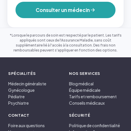
Consulter un médecin
*Lorsque le parcours de soin est respecté par le patient. Les tarifs
appliqués sont ceux de l'Assurance Maladie, sans coût
supplémentaire lié à l'accès à la consultation. Des frais non
remboursables peuvent s'appliquer en fonction des options.
SPÉCIALITÉS
NOS SERVICES
Médecin généraliste
Blog médical
Gynécologue
Équipe médicale
Pédiatre
Tarifs et remboursement
Psychiatre
Conseils médicaux
CONTACT
SÉCURITÉ
Foire aux questions
Politique de confidentialité