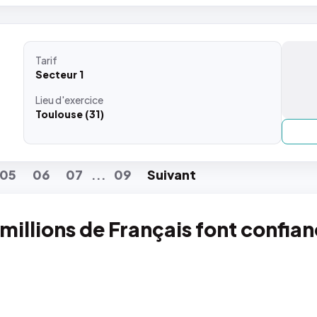
Tarif
Secteur 1
Lieu
d'exercice
Toulouse (31)
05
06
07
09
Suiv
ant
...
 millions de Français font confia