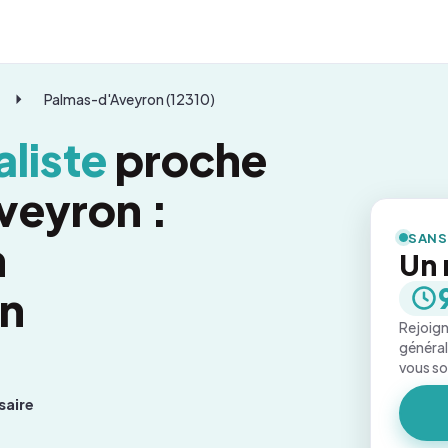
Palmas-d'Aveyron (12310)
liste
proche
veyron :
SANS
n
Un 
on
Rejoign
général
vous s
saire