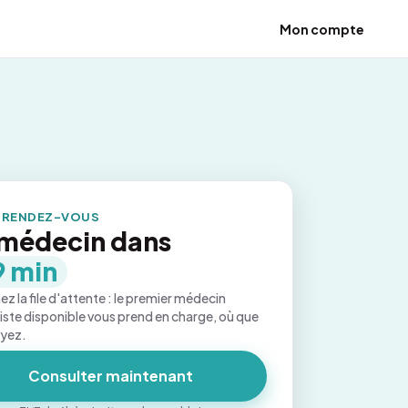
Mon compte
 RENDEZ-VOUS
médecin dans
9 min
ez la file d'attente : le premier médecin
iste disponible vous prend en charge, où que
oyez.
Consulter maintenant