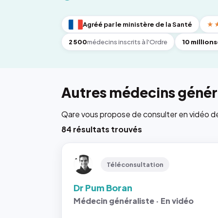
Agréé par le ministère de la Santé
★
2 500
médecins inscrits à l'Ordre
10 millions
Autres médecins généra
Qare vous propose de consulter en vidéo de 6
84 résultats trouvés
Téléconsultation
Dr Pum Boran
Médecin généraliste · En vidéo