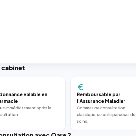
 cabinet
donnance valable en
Remboursable par
armacie
l'Assurance Maladie
*
ue immédiatement après la
Comme une consultation
sultation.
classique, selon le parcours de
soins.
nsultation avec Qare ?