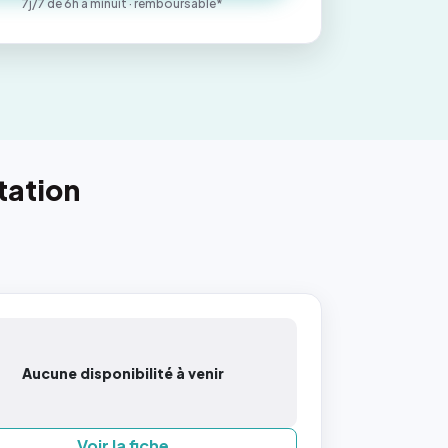
7j/7 de 6h à minuit · remboursable*
tation
Aucune disponibilité à venir
Voir la fiche