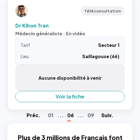
Téléconsultation
Dr Kihon Tran
Médecin généraliste · En vidéo
Tarif
Secteur 1
Lieu
Saillagouse (66)
Aucune disponibilité à venir
Voir la fiche
Préc
.
01
...
06
...
09
Suiv
.
Plus de 3 millions de Français font