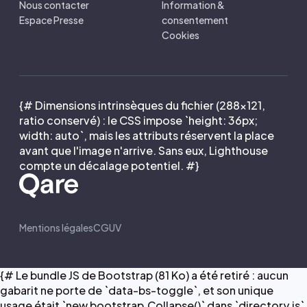
Nous contacter
Information &
Espace Presse
consentement
Cookies
{# Dimensions intrinsèques du fichier (288×121,
ratio conservé) : le CSS impose `height: 36px;
width: auto`, mais les attributs réservent la place
avant que l'image n'arrive. Sans eux, Lighthouse
compte un décalage potentiel. #}
Mentions légales
CGUV
{# Le bundle JS de Bootstrap (81 Ko) a été retiré : aucun
gabarit ne porte de `data-bs-toggle`, et son unique
usage était `new bootstrap.Collapse()` dans `directory.js`