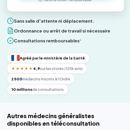
Sans salle d'attente ni déplacement.
Ordonnance ou arrêt de travail si nécessaire
Consultations remboursables
*
Agréé par le ministère de la Santé
★★★★★
4,9
sur les stores (125k avis)
2 500
médecins inscrits à l'Ordre
10 millions
de consultations
Autres médecins généralistes
disponibles en téléconsultation