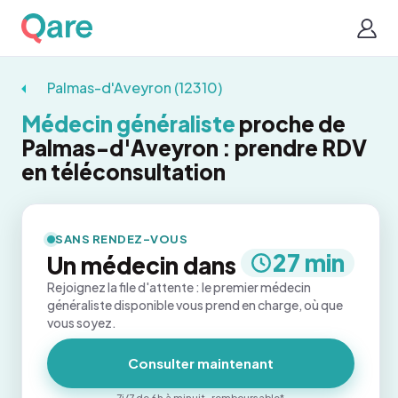
Palmas-d'Aveyron (12310)
Médecin généraliste
proche de
Palmas-d'Aveyron : prendre RDV
en téléconsultation
SANS RENDEZ-VOUS
27 min
Un médecin dans
Rejoignez la file d'attente : le premier médecin
généraliste disponible vous prend en charge, où que
vous soyez.
Consulter maintenant
7j/7 de 6h à minuit · remboursable*