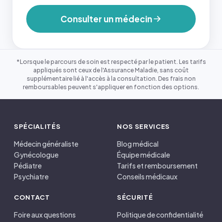
Consulter un médecin
*Lorsque le parcours de soin est respecté par le patient. Les tarifs
appliqués sont ceux de l'Assurance Maladie, sans coût
supplémentaire lié à l'accès à la consultation. Des frais non
remboursables peuvent s'appliquer en fonction des options.
SPÉCIALITÉS
NOS SERVICES
Médecin généraliste
Blog médical
Gynécologue
Équipe médicale
Pédiatre
Tarifs et remboursement
Psychiatre
Conseils médicaux
CONTACT
SÉCURITÉ
Foire aux questions
Politique de confidentialité