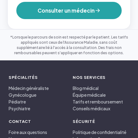
Consulter un médecin
*Lorsque le parcours de soin est respecté par le patient. Les tarifs
appliqués sont ceux de l'Assurance Maladie, sans coût
supplémentaire lié à l'accès à la consultation. Des frais non
remboursables peuvent s'appliquer en fonction des options.
SPÉCIALITÉS
NOS SERVICES
Médecin généraliste
Blog médical
Gynécologue
Équipe médicale
Pédiatre
Tarifs et remboursement
Psychiatre
Conseils médicaux
CONTACT
SÉCURITÉ
Foire aux questions
Politique de confidentialité