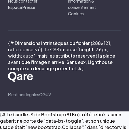
Nous contacter
Information &
Espace Presse
consentement
Cookies
{# Dimensions intrinsèques du fichier (288×121,
ratio conservé) : le CSS impose `height: 36px;
width: auto`, mais les attributs réservent la place
avant que l'image n'arrive. Sans eux, Lighthouse
compte un décalage potentiel. #}
Mentions légales
CGUV
{# Le bundle JS de Bootstrap (81 Ko) a été retiré : aucun
gabarit ne porte de `data-bs-toggle`, et son unique
usage était `new bootstrap.Collapse()` dans `directory.js`