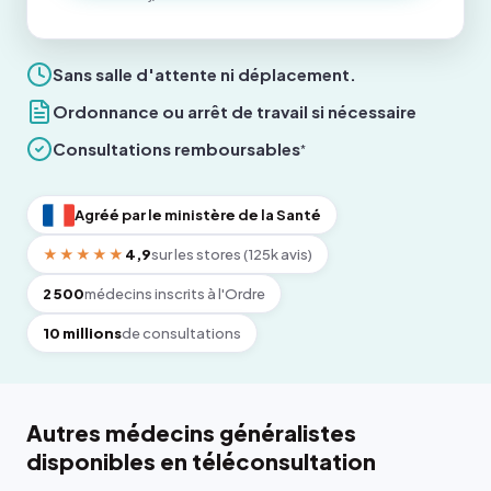
Sans salle d'attente ni déplacement.
Ordonnance ou arrêt de travail si nécessaire
Consultations remboursables
*
Agréé par le ministère de la Santé
★★★★★
4,9
sur les stores (125k avis)
2 500
médecins inscrits à l'Ordre
10 millions
de consultations
Autres médecins généralistes
disponibles en téléconsultation