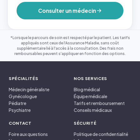
Consulter un médecin
*Lorsque le parcours de soin est respecté par le patient. Les tarifs
appliqués sont ceux de l'Assurance Maladie, sans coût
supplémentaire lié à l'accès à la consultation. Des frais non
remboursables peuvent s'appliquer en fonction des options.
SPÉCIALITÉS
NOS SERVICES
Médecin généraliste
Blog médical
Gynécologue
Équipe médicale
Pédiatre
Tarifs et remboursement
Psychiatre
Conseils médicaux
CONTACT
SÉCURITÉ
Foire aux questions
Politique de confidentialité