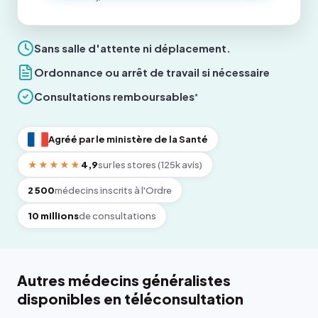
Sans salle d'attente ni déplacement.
Ordonnance ou arrêt de travail si nécessaire
Consultations remboursables
*
Agréé par le ministère de la Santé
★★★★★
4,9
sur les stores (125k avis)
2 500
médecins inscrits à l'Ordre
10 millions
de consultations
Autres médecins généralistes
disponibles en téléconsultation