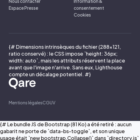
Nous contacter
Information &
Espace Presse
consentement
Cookies
{# Dimensions intrinsèques du fichier (288×121,
ratio conservé) : le CSS impose `height: 36px;
width: auto`, mais les attributs réservent la place
avant que l'image n'arrive. Sans eux, Lighthouse
compte un décalage potentiel. #}
Mentions légales
CGUV
{# Le bundle JS de Bootstrap (81 Ko) a été retiré : aucun
gabarit ne porte de `data-bs-toggle`, et son unique
usage était `new bootstrap.Collapse()` dans `directory.js`