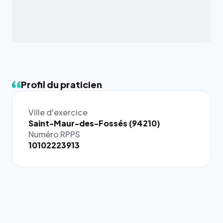
Profil du praticien
Ville d'exercice
{# 40×40
Saint-Maur-des-Fossés (94210)
: la taille
Numéro RPPS
rendue par
10102223913
`.profile-
picture`,
et un
rapport 1:1
qui reste
juste à
toutes les