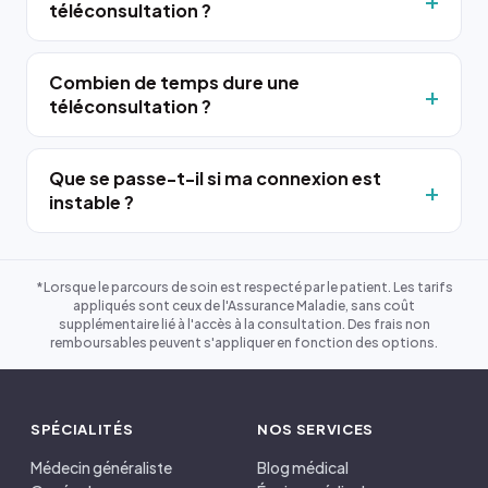
téléconsultation ?
Combien de temps dure une
téléconsultation ?
Que se passe-t-il si ma connexion est
instable ?
*Lorsque le parcours de soin est respecté par le patient. Les tarifs
appliqués sont ceux de l'Assurance Maladie, sans coût
supplémentaire lié à l'accès à la consultation. Des frais non
remboursables peuvent s'appliquer en fonction des options.
SPÉCIALITÉS
NOS SERVICES
Médecin généraliste
Blog médical