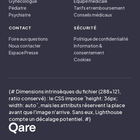
Gynécologue
Équipe médicale
Pédiatre
Tarifs et remboursement
Psychiatre
Conseils médicaux
CONTACT
SÉCURITÉ
Foire aux questions
Politique de confidentialité
Nous contacter
Information &
Espace Presse
consentement
Cookies
{# Dimensions intrinsèques du fichier (288×121,
ratio conservé) : le CSS impose `height: 36px;
width: auto`, mais les attributs réservent la place
avant que l'image n'arrive. Sans eux, Lighthouse
compte un décalage potentiel. #}