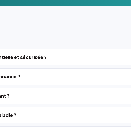
tielle et sécurisée ?
nnance ?
ant ?
ladie ?