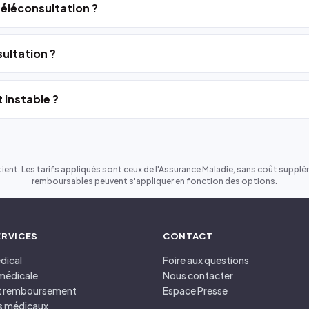
 téléconsultation ?
ultation ?
 instable ?
ient. Les tarifs appliqués sont ceux de l'Assurance Maladie, sans coût suppléme
remboursables peuvent s'appliquer en fonction des options.
ERVICES
CONTACT
dical
Foire aux questions
médicale
Nous contacter
et remboursement
Espace Presse
s médicaux