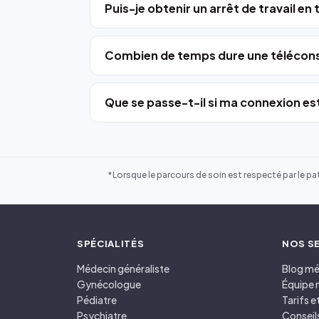
Puis-je obtenir un arrêt de travail en
Combien de temps dure une télécons
Que se passe-t-il si ma connexion est
*Lorsque le parcours de soin est respecté par le pat
SPÉCIALITÉS
NOS S
Médecin généraliste
Blog mé
Gynécologue
Équipe 
Pédiatre
Tarifs 
Psychiatre
Conseil