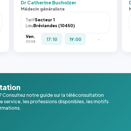
Dr Catherine Bucholzer
Sans ces
San
Médecin généraliste
attributs
att
le
le
Tarif
Secteur 1
navigateur
nav
Lieu
Bréviandes (10450)
ne réserve
ne 
Ven.
pas la
pas 
17:10
19:00
-
07/08
place, et
pla
c'étaient
c'é
les trois
les 
dernières
der
images de
ima
l'annuaire
l'a
dans ce
dan
ltation
cas. #}
cas
? Consultez notre guide sur la téléconsultation
 service, les professions disponibles, les motifs
ormations.