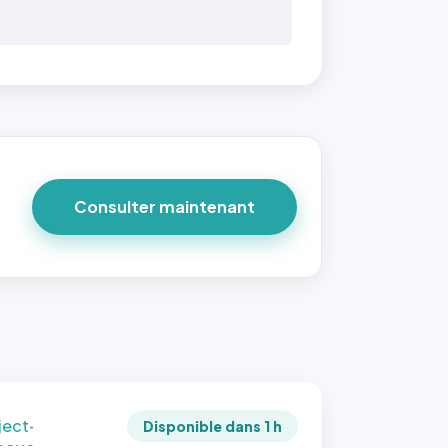
 40×40
taille
due par
ofile-
ture`,
un
Consulter maintenant
ort 1:1
 reste
e à
tes les
les
sque la
to est
adrée
ject-
Disponible dans 1 h
 cover`.