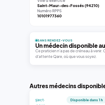
Ville d'exercice
Saint-Maur-des-Fossés (94210)
Numéro RPPS
10101977360
{# 40×40
: la taille
rendue par
`.profile-
SANS RENDEZ-VOUS
picture`,
Un médecin disponible au
et un
Ce praticien n'a pas de créneau à venir. 
rapport 1:1
d'attente Qare, où que vous soyez.
qui reste
juste à
toutes les
tailles
puisque la
photo est
Autres médecins disponibl
recadrée
en
`object-
Disponible dans 1 h
fit: cover`.