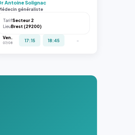
Dr Antoine Solignac
s ces
Médecin généraliste
ributs
Tarif
Secteur 2
igateur
Lieu
Brest (29200)
réserve
Ven.
la
17:15
18:45
-
07/08
ce, et
taient
trois
nières
ges de
nnuaire
s ce
. #}