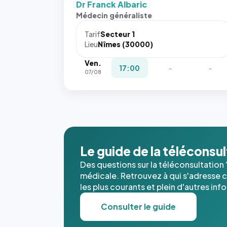
Dr Franck Albaric
Sans ces
Médecin généraliste
attributs
le
Tarif
Secteur 1
navigateur
Lieu
Nîmes (30000)
ne réserve
Ven.
pas la
17:00
-
-
07/08
place, et
c'étaient
les trois
dernières
images de
l'annuaire
dans ce
Le guide de la téléconsu
cas. #}
Des questions sur la téléconsultation 
médicale. Retrouvez à qui s'adresse ce
les plus courants et plein d'autres inf
Consulter le guide