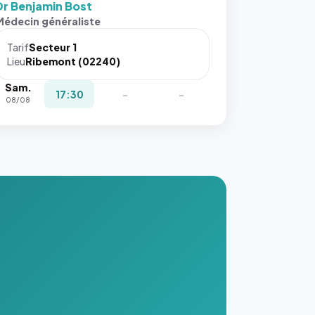
Dr Benjamin Bost
s ces
Médecin généraliste
ributs
Tarif
Secteur 1
igateur
Lieu
Ribemont (02240)
réserve
Sam.
la
17:30
-
-
08/08
ce, et
taient
trois
nières
ges de
nnuaire
s ce
. #}