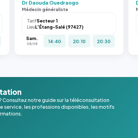
Dr Daouda Ouedraogo
San
Médecin généraliste
att
le
Tarif
Secteur 1
nav
Lieu
L'Étang-Salé (97427)
ne 
Sam.
pas 
14:40
20:10
20:30
08/08
pla
c'é
les 
der
ima
l'a
dan
ltation
cas
? Consultez notre guide sur la téléconsultation
 service, les professions disponibles, les motifs
ormations.