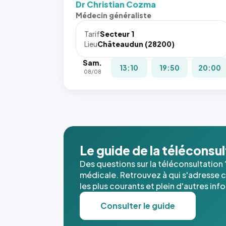
Dr Christian Cozma
Sans ces
Médecin généraliste
attributs
le
Tarif
Secteur 1
navigateur
Lieu
Châteaudun (28200)
ne réserve
Sam.
pas la
13:10
19:50
20:00
08/08
place, et
c'étaient
les trois
dernières
images de
l'annuaire
dans ce
Le guide de la téléconsu
cas. #}
Des questions sur la téléconsultation 
médicale. Retrouvez à qui s'adresse ce
les plus courants et plein d'autres inf
Consulter le guide