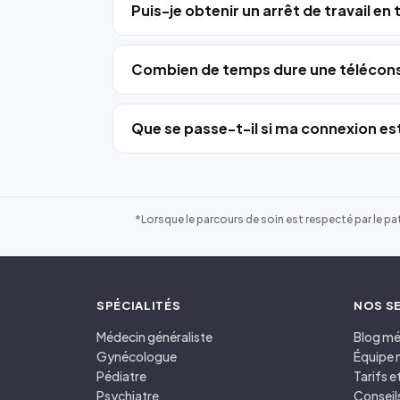
Puis-je obtenir un arrêt de travail en
Combien de temps dure une télécons
Que se passe-t-il si ma connexion est
*Lorsque le parcours de soin est respecté par le pat
SPÉCIALITÉS
NOS S
Médecin généraliste
Blog mé
Gynécologue
Équipe 
Pédiatre
Tarifs 
Psychiatre
Conseil