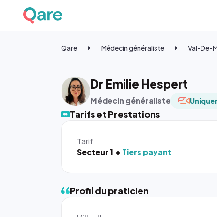
Qare
Médecin généraliste
Val-De-
Dr Emilie Hespert
Médecin généraliste
Uniquem
Tarifs et Prestations
Tarif
Secteur 1
Tiers payant
Profil du praticien