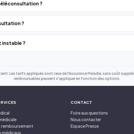
 téléconsultation ?
ultation ?
 instable ?
ient. Les tarifs appliqués sont ceux de l'Assurance Maladie, sans coût suppléme
remboursables peuvent s'appliquer en fonction des options.
ERVICES
CONTACT
dical
Foire aux questions
médicale
Nous contacter
et remboursement
Espace Presse
s médicaux