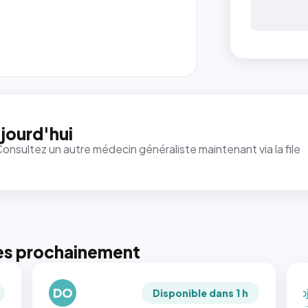
{#
: la 
ren
`.pr
pic
jourd'hui
et 
Consultez un autre médecin généraliste maintenant via la file
rapp
qui
just
tou
tail
pui
pho
es prochainement
rec
en
DO
`ob
Disponible dans 1 h
fit: