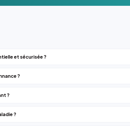
tielle et sécurisée ?
nnance ?
ant ?
ladie ?