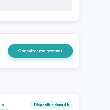
 40×40
taille
due par
ofile-
ture`,
un
Consulter maintenant
ort 1:1
 reste
e à
tes les
les
sque la
to est
adrée
ject-
Disponible dans 4 h
 cover`.