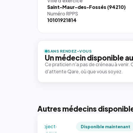
Ville d'exercice
Saint-Maur-des-Fossés (94210)
Numéro RPPS
10101921814
{# 40×40
: la taille
rendue par
`.profile-
SANS RENDEZ-VOUS
picture`,
Un médecin disponible au
et un
Ce praticien n'a pas de créneau à venir. 
rapport 1:1
d'attente Qare, où que vous soyez.
qui reste
juste à
toutes les
tailles
puisque la
photo est
Autres médecins disponibl
recadrée
en
`object-
Disponible maintenant
fit: cover`.