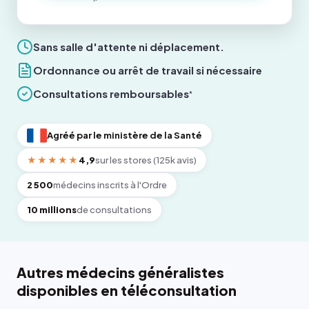
Sans salle d'attente ni déplacement.
Ordonnance ou arrêt de travail si nécessaire
Consultations remboursables
*
Agréé par le ministère de la Santé
★★★★★
4,9
sur les stores (125k avis)
2 500
médecins inscrits à l'Ordre
10 millions
de consultations
Autres médecins généralistes
disponibles en téléconsultation