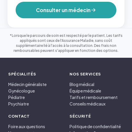
Consulter un médecin
*Lorsque le parcours de soin est respecté par le patient. Les tarifs
appliqués sont ceux de l'Assurance Maladie, sans coût
supplémentaire lié à l'accès à la consultation. Des frais non
remboursables peuvent s'appliquer en fonction des options.
SPÉCIALITÉS
NOS SERVICES
Médecin généraliste
Blog médical
Gynécologue
Équipe médicale
Pédiatre
Tarifs et remboursement
Psychiatre
Conseils médicaux
CONTACT
SÉCURITÉ
Foire aux questions
Politique de confidentialité