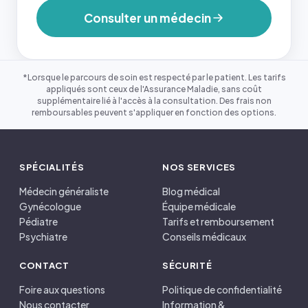
Consulter un médecin
*Lorsque le parcours de soin est respecté par le patient. Les tarifs
appliqués sont ceux de l'Assurance Maladie, sans coût
supplémentaire lié à l'accès à la consultation. Des frais non
remboursables peuvent s'appliquer en fonction des options.
SPÉCIALITÉS
NOS SERVICES
Médecin généraliste
Blog médical
Gynécologue
Équipe médicale
Pédiatre
Tarifs et remboursement
Psychiatre
Conseils médicaux
CONTACT
SÉCURITÉ
Foire aux questions
Politique de confidentialité
Nous contacter
Information &