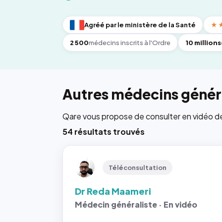
Agréé par le ministère de la Santé
★
2 500
médecins inscrits à l'Ordre
10 millions
Autres médecins généra
Qare vous propose de consulter en vidéo de 6
54 résultats trouvés
Téléconsultation
Dr Reda Maameri
Médecin généraliste · En vidéo