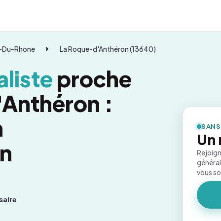
-Du-Rhone
La Roque-d'Anthéron (13640)
liste
proche
Anthéron :
n
SANS
Un 
on
Rejoign
général
vous s
saire