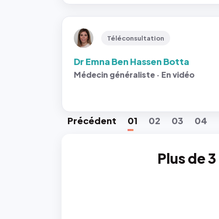
Téléconsultation
Dr Emna Ben Hassen Botta
Médecin généraliste · En vidéo
Préc
édent
01
02
03
04
Plus de 3