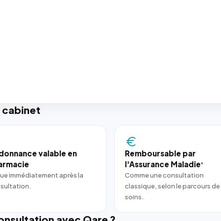
 cabinet
donnance valable en
Remboursable par
armacie
l'Assurance Maladie
*
ue immédiatement après la
Comme une consultation
sultation.
classique, selon le parcours de
soins.
nsultation avec Qare ?