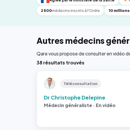
Agréé par le ministère de la Santé
★
2 500
médecins inscrits à l'Ordre
10 millions
Autres médecins généra
Qare vous propose de consulter en vidéo de 6
38 résultats trouvés
Téléconsultation
Dr Christophe Delepine
Médecin généraliste · En vidéo