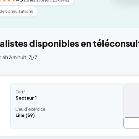
★★★★
4,9
sur les stores (125k avis)
de consultations
listes disponibles en téléconsul
h à minuit, 7j/7.
Tarif
Secteur 1
Lieu
d'exercice
Lille (59)