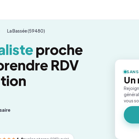
La Bassée (59480)
liste
proche
 prendre RDV
SANS
tion
Un 
Rejoign
général
vous s
saire