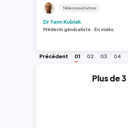
Téléconsultation
Dr Yann Kubiak
Médecin généraliste · En vidéo
Préc
édent
01
02
03
04
Plus de 3